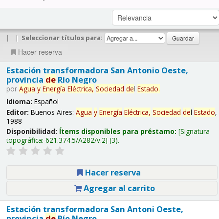
|
|
Seleccionar títulos para:
Hacer reserva
Estación transformadora San Antonio Oeste,
provincia
de
Río Negro
por
Agua
y
Energía
Eléctrica,
Sociedad
de
l
Estado
.
Idioma:
Español
Editor:
Buenos Aires:
Agua
y
Energía
Eléctrica,
Sociedad
de
l
Estado
,
1988
Disponibilidad:
Ítems disponibles para préstamo:
Signatura
topográfica:
621.374.5/A282/v.2
(3).
Hacer reserva
Agregar al carrito
Estación transformadora San Antoni Oeste,
provincia
de
Río Negro