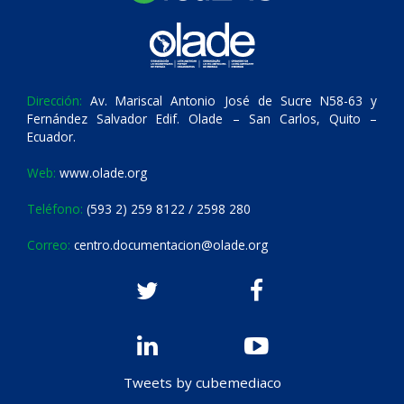
Dirección:
Av. Mariscal Antonio José de Sucre N58-63 y
Fernández Salvador Edif. Olade – San Carlos, Quito –
Ecuador.
Web:
www.olade.org
Teléfono:
(593 2) 259 8122 / 2598 280
Correo:
centro.documentacion@olade.org
Tweets by cubemediaco