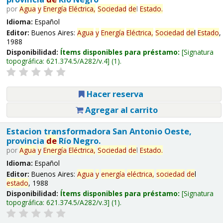
por
Agua
y
Energía
Eléctrica,
Sociedad
de
l
Estado
.
Idioma:
Español
Editor:
Buenos Aires:
Agua
y
Energía
Eléctrica,
Sociedad
de
l
Estado
,
1988
Disponibilidad:
Ítems disponibles para préstamo:
Signatura
topográfica:
621.374.5/A282/v.4
(1).
Hacer reserva
Agregar al carrito
Estacion transformadora San Antonio Oeste,
provincia
de
Río Negro.
por
Agua
y
Energía
Eléctrica,
Sociedad
de
l
Estado
.
Idioma:
Español
Editor:
Buenos Aires:
Agua
y
energía
eléctrica,
sociedad
de
l
estado
, 1988
Disponibilidad:
Ítems disponibles para préstamo:
Signatura
topográfica:
621.374.5/A282/v.3
(1).