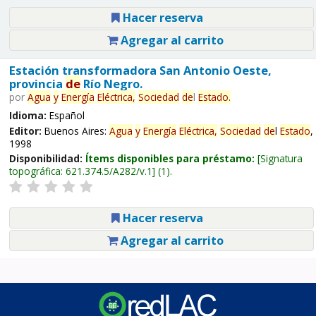
Hacer reserva
Agregar al carrito
Estación transformadora San Antonio Oeste,
provincia
de
Río Negro.
por
Agua
y
Energía
Eléctrica,
Sociedad
de
l
Estado
.
Idioma:
Español
Editor:
Buenos Aires:
Agua
y
Energía
Eléctrica,
Sociedad
de
l
Estado
,
1998
Disponibilidad:
Ítems disponibles para préstamo:
Signatura
topográfica:
621.374.5/A282/v.1
(1).
Hacer reserva
Agregar al carrito