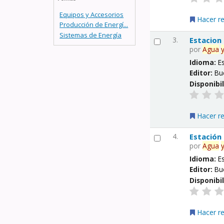
Equipos y Accesorios
Hacer r
Producción de Energí...
Sistemas de Energía
3.
Estacion
por
Agua
Idioma:
E
Editor:
Bu
Disponibi
Hacer r
4.
Estación
por
Agua
Idioma:
E
Editor:
Bu
Disponibi
Hacer r