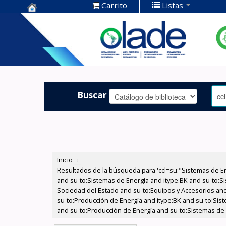
Carrito
Listas
Centro de
Documentación
OLADE -
Buscar
Inicio
›
Resultados de la búsqueda para 'ccl=su:"Sistemas de E
and su-to:Sistemas de Energía and itype:BK and su-to:Si
Sociedad del Estado and su-to:Equipos y Accesorios and 
su-to:Producción de Energía and itype:BK and su-to:Sist
and su-to:Producción de Energía and su-to:Sistemas de E