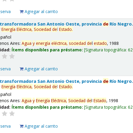
eserva
Agregar al carrito
 transformadora San Antonio Oeste, provincia
de
Río Negro
y
Energía
Eléctrica,
Sociedad
de
l
Estado
.
spañol
enos Aires:
Agua
y
energía
eléctrica,
sociedad
de
l
estado
, 1988
lidad:
Ítems disponibles para préstamo:
Signatura topográfica:
62
eserva
Agregar al carrito
 transformadora San Antonio Oeste, provincia
de
Río Negro
y
Energía
Eléctrica,
Sociedad
de
l
Estado
.
spañol
enos Aires:
Agua
y
Energía
Eléctrica,
Sociedad
de
l
Estado
, 1998
lidad:
Ítems disponibles para préstamo:
Signatura topográfica:
62
eserva
Agregar al carrito