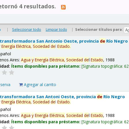
tornó 4 resultados.
|
Seleccionar todo
Limpiar todo
|
Seleccionar títulos para:
o
 transformadora San Antonio Oeste, provincia
de
Río Negro
y
Energía
Eléctrica,
Sociedad
de
l
Estado
.
spañol
enos Aires:
Agua
y
Energía
Eléctrica,
Sociedad
de
l
Estado
, 1988
lidad:
Ítems disponibles para préstamo:
Signatura topográfica:
62
eserva
Agregar al carrito
 transformadora San Antoni Oeste, provincia
de
Río Negro
y
Energía
Eléctrica,
Sociedad
de
l
Estado
.
spañol
enos Aires:
Agua
y
Energía
Eléctrica,
Sociedad
de
l
Estado
, 1988
lidad:
Ítems disponibles para préstamo:
Signatura topográfica:
62