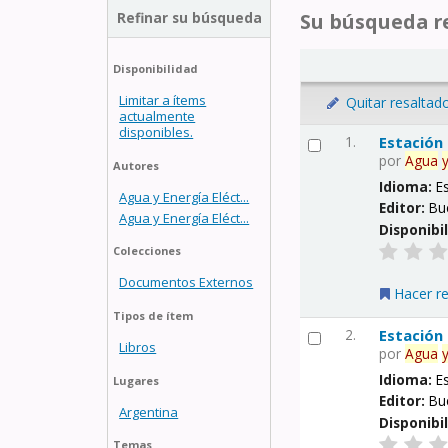
Refinar su búsqueda
Su búsqueda re
Disponibilidad
Limitar a ítems
Quitar resaltad
actualmente
disponibles.
1.
Estación
por
Agua
Autores
Idioma:
E
Agua y Energía Eléct...
Editor:
Bu
Agua y Energía Eléct...
Disponibi
Colecciones
Documentos Externos
Hacer r
Tipos de ítem
2.
Estación
Libros
por
Agua
Idioma:
E
Lugares
Editor:
Bu
Argentina
Disponibi
Temas