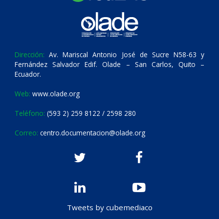
Dirección:
Av. Mariscal Antonio José de Sucre N58-63 y
Fernández Salvador Edif. Olade – San Carlos, Quito –
Ecuador.
Web:
www.olade.org
Teléfono:
(593 2) 259 8122 / 2598 280
Correo:
centro.documentacion@olade.org
Tweets by cubemediaco