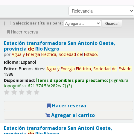
|
|
Seleccionar títulos para:
Hacer reserva
Estación transformadora San Antonio Oeste,
provincia
de
Río Negro
por
Agua
y
Energía
Eléctrica,
Sociedad
de
l
Estado
.
Idioma:
Español
Editor:
Buenos Aires:
Agua
y
Energía
Eléctrica,
Sociedad
de
l
Estado
,
1988
Disponibilidad:
Ítems disponibles para préstamo:
Signatura
topográfica:
621.374.5/A282/v.2
(3).
Hacer reserva
Agregar al carrito
Estación transformadora San Antoni Oeste,
provincia
de
Río Negro