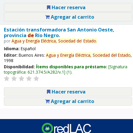
Hacer reserva
Agregar al carrito
Estación transformadora San Antonio Oeste,
provincia
de
Río Negro.
por
Agua
y
Energía
Eléctrica,
Sociedad
de
l
Estado
.
Idioma:
Español
Editor:
Buenos Aires:
Agua
y
Energía
Eléctrica,
Sociedad
de
l
Estado
,
1998
Disponibilidad:
Ítems disponibles para préstamo:
Signatura
topográfica:
621.374.5/A282/v.1
(1).
Hacer reserva
Agregar al carrito