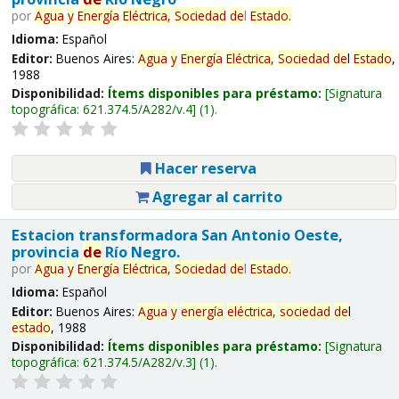
por
Agua
y
Energía
Eléctrica,
Sociedad
de
l
Estado
.
Idioma:
Español
Editor:
Buenos Aires:
Agua
y
Energía
Eléctrica,
Sociedad
de
l
Estado
,
1988
Disponibilidad:
Ítems disponibles para préstamo:
Signatura
topográfica:
621.374.5/A282/v.4
(1).
Hacer reserva
Agregar al carrito
Estacion transformadora San Antonio Oeste,
provincia
de
Río Negro.
por
Agua
y
Energía
Eléctrica,
Sociedad
de
l
Estado
.
Idioma:
Español
Editor:
Buenos Aires:
Agua
y
energía
eléctrica,
sociedad
de
l
estado
, 1988
Disponibilidad:
Ítems disponibles para préstamo:
Signatura
topográfica:
621.374.5/A282/v.3
(1).