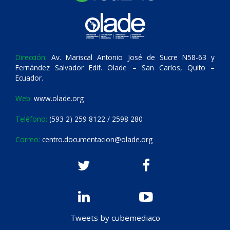
Dirección:
Av. Mariscal Antonio José de Sucre N58-63 y
Fernández Salvador Edif. Olade – San Carlos, Quito –
Ecuador.
Web:
www.olade.org
Teléfono:
(593 2) 259 8122 / 2598 280
Correo:
centro.documentacion@olade.org
Tweets by cubemediaco