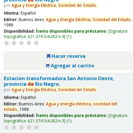
por
Agua
y
Energía
Eléctrica,
Sociedad
de
l
Estado
.
Idioma:
Español
Editor:
Buenos Aires:
Agua
y
Energía
Eléctrica,
Sociedad
de
l
Estado
,
1988
Disponibilidad:
Ítems disponibles para préstamo:
Signatura
topográfica:
621.374.5/A282/v.4
(1).
Hacer reserva
Agregar al carrito
Estacion transformadora San Antonio Oeste,
provincia
de
Río Negro.
por
Agua
y
Energía
Eléctrica,
Sociedad
de
l
Estado
.
Idioma:
Español
Editor:
Buenos Aires:
Agua
y
energía
eléctrica,
sociedad
de
l
estado
, 1988
Disponibilidad:
Ítems disponibles para préstamo:
Signatura
topográfica:
621.374.5/A282/v.3
(1).