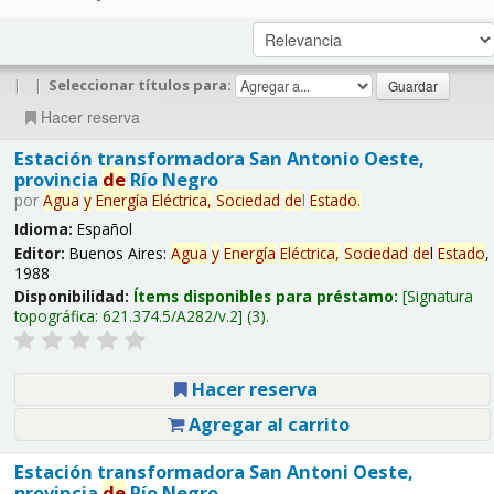
|
|
Seleccionar títulos para:
Hacer reserva
Estación transformadora San Antonio Oeste,
provincia
de
Río Negro
por
Agua
y
Energía
Eléctrica,
Sociedad
de
l
Estado
.
Idioma:
Español
Editor:
Buenos Aires:
Agua
y
Energía
Eléctrica,
Sociedad
de
l
Estado
,
1988
Disponibilidad:
Ítems disponibles para préstamo:
Signatura
topográfica:
621.374.5/A282/v.2
(3).
Hacer reserva
Agregar al carrito
Estación transformadora San Antoni Oeste,
provincia
de
Río Negro