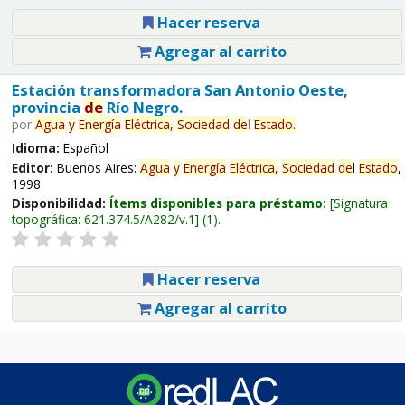
Hacer reserva
Agregar al carrito
Estación transformadora San Antonio Oeste,
provincia
de
Río Negro.
por
Agua
y
Energía
Eléctrica,
Sociedad
de
l
Estado
.
Idioma:
Español
Editor:
Buenos Aires:
Agua
y
Energía
Eléctrica,
Sociedad
de
l
Estado
,
1998
Disponibilidad:
Ítems disponibles para préstamo:
Signatura
topográfica:
621.374.5/A282/v.1
(1).
Hacer reserva
Agregar al carrito