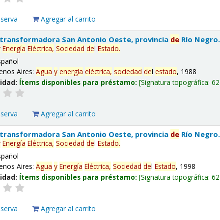
eserva
Agregar al carrito
 transformadora San Antonio Oeste, provincia
de
Río Negro
y
Energía
Eléctrica,
Sociedad
de
l
Estado
.
spañol
enos Aires:
Agua
y
energía
eléctrica,
sociedad
de
l
estado
, 1988
lidad:
Ítems disponibles para préstamo:
Signatura topográfica:
62
eserva
Agregar al carrito
 transformadora San Antonio Oeste, provincia
de
Río Negro
y
Energía
Eléctrica,
Sociedad
de
l
Estado
.
spañol
enos Aires:
Agua
y
Energía
Eléctrica,
Sociedad
de
l
Estado
, 1998
lidad:
Ítems disponibles para préstamo:
Signatura topográfica:
62
eserva
Agregar al carrito