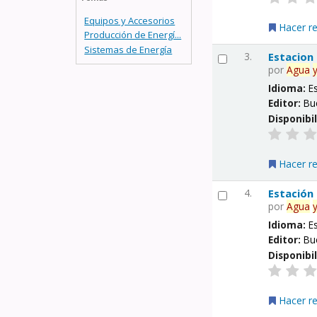
Equipos y Accesorios
Hacer r
Producción de Energí...
Sistemas de Energía
3.
Estacion
por
Agua
Idioma:
E
Editor:
Bu
Disponibi
Hacer r
4.
Estación
por
Agua
Idioma:
E
Editor:
Bu
Disponibi
Hacer r