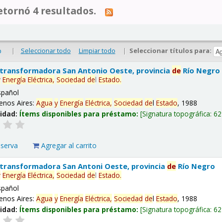
tornó 4 resultados.
|
Seleccionar todo
Limpiar todo
|
Seleccionar títulos para:
o
 transformadora San Antonio Oeste, provincia
de
Río Negro
y
Energía
Eléctrica,
Sociedad
de
l
Estado
.
spañol
enos Aires:
Agua
y
Energía
Eléctrica,
Sociedad
de
l
Estado
, 1988
lidad:
Ítems disponibles para préstamo:
Signatura topográfica:
62
eserva
Agregar al carrito
 transformadora San Antoni Oeste, provincia
de
Río Negro
y
Energía
Eléctrica,
Sociedad
de
l
Estado
.
spañol
enos Aires:
Agua
y
Energía
Eléctrica,
Sociedad
de
l
Estado
, 1988
lidad:
Ítems disponibles para préstamo:
Signatura topográfica:
62