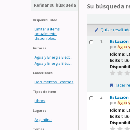
Refinar su búsqueda
Su búsqueda re
Disponibilidad
Limitar a ítems
Quitar resaltad
actualmente
disponibles.
1.
Estación
por
Agua
Autores
Idioma:
E
Agua y Energía Eléct...
Editor:
Bu
Agua y Energía Eléct...
Disponibi
Colecciones
Documentos Externos
Hacer r
Tipos de ítem
2.
Estación
Libros
por
Agua
Idioma:
E
Lugares
Editor:
Bu
Argentina
Disponibi
Temas