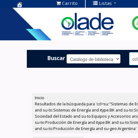
Carrito
Listas
Centro de
Documentación
OLADE -
Buscar
Inicio
›
Resultados de la búsqueda para 'ccl=su:"Sistemas de E
and su-to:Sistemas de Energía and itype:BK and su-to:Si
Sociedad del Estado and su-to:Equipos y Accesorios and 
su-to:Producción de Energía and itype:BK and su-to:Sist
and su-to:Producción de Energía and su-geo:Argentina'