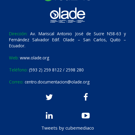
Dirección:
Av. Mariscal Antonio José de Sucre N58-63 y
Fernández Salvador Edif. Olade – San Carlos, Quito –
Ecuador.
Web:
www.olade.org
Teléfono:
(593 2) 259 8122 / 2598 280
Correo:
centro.documentacion@olade.org
Tweets by cubemediaco