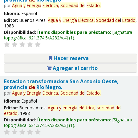
por
Agua
y
Energía
Eléctrica,
Sociedad
de
l
Estado
.
Idioma:
Español
Editor:
Buenos Aires:
Agua
y
Energía
Eléctrica,
Sociedad
de
l
Estado
,
1988
Disponibilidad:
Ítems disponibles para préstamo:
Signatura
topográfica:
621.374.5/A282/v.4
(1).
Hacer reserva
Agregar al carrito
Estacion transformadora San Antonio Oeste,
provincia
de
Río Negro.
por
Agua
y
Energía
Eléctrica,
Sociedad
de
l
Estado
.
Idioma:
Español
Editor:
Buenos Aires:
Agua
y
energía
eléctrica,
sociedad
de
l
estado
, 1988
Disponibilidad:
Ítems disponibles para préstamo:
Signatura
topográfica:
621.374.5/A282/v.3
(1).