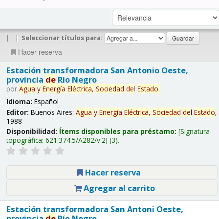
|
|
Seleccionar títulos para:
Hacer reserva
Estación transformadora San Antonio Oeste,
provincia
de
Río Negro
por
Agua
y
Energía
Eléctrica,
Sociedad
de
l
Estado
.
Idioma:
Español
Editor:
Buenos Aires:
Agua
y
Energía
Eléctrica,
Sociedad
de
l
Estado
,
1988
Disponibilidad:
Ítems disponibles para préstamo:
Signatura
topográfica:
621.374.5/A282/v.2
(3).
Hacer reserva
Agregar al carrito
Estación transformadora San Antoni Oeste,
provincia
de
Río Negro