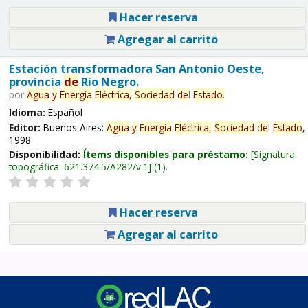
Hacer reserva
Agregar al carrito
Estación transformadora San Antonio Oeste,
provincia
de
Río Negro.
por
Agua
y
Energía
Eléctrica,
Sociedad
de
l
Estado
.
Idioma:
Español
Editor:
Buenos Aires:
Agua
y
Energía
Eléctrica,
Sociedad
de
l
Estado
,
1998
Disponibilidad:
Ítems disponibles para préstamo:
Signatura
topográfica:
621.374.5/A282/v.1
(1).
Hacer reserva
Agregar al carrito