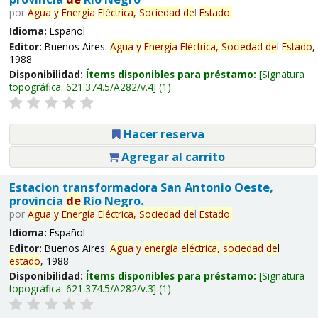
por
Agua
y
Energía
Eléctrica,
Sociedad
de
l
Estado
.
Idioma:
Español
Editor:
Buenos Aires:
Agua
y
Energía
Eléctrica,
Sociedad
de
l
Estado
,
1988
Disponibilidad:
Ítems disponibles para préstamo:
Signatura
topográfica:
621.374.5/A282/v.4
(1).
Hacer reserva
Agregar al carrito
Estacion transformadora San Antonio Oeste,
provincia
de
Río Negro.
por
Agua
y
Energía
Eléctrica,
Sociedad
de
l
Estado
.
Idioma:
Español
Editor:
Buenos Aires:
Agua
y
energía
eléctrica,
sociedad
de
l
estado
, 1988
Disponibilidad:
Ítems disponibles para préstamo:
Signatura
topográfica:
621.374.5/A282/v.3
(1).