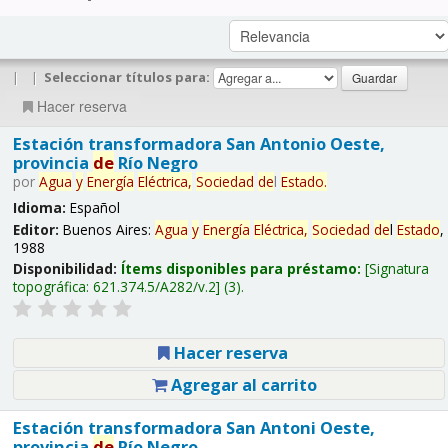
|
|
Seleccionar títulos para:
Hacer reserva
Estación transformadora San Antonio Oeste,
provincia
de
Río Negro
por
Agua
y
Energía
Eléctrica,
Sociedad
de
l
Estado
.
Idioma:
Español
Editor:
Buenos Aires:
Agua
y
Energía
Eléctrica,
Sociedad
de
l
Estado
,
1988
Disponibilidad:
Ítems disponibles para préstamo:
Signatura
topográfica:
621.374.5/A282/v.2
(3).
Hacer reserva
Agregar al carrito
Estación transformadora San Antoni Oeste,
provincia
de
Río Negro