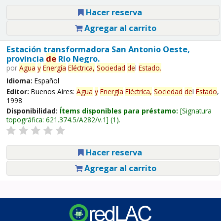
Hacer reserva
Agregar al carrito
Estación transformadora San Antonio Oeste,
provincia
de
Río Negro.
por
Agua
y
Energía
Eléctrica,
Sociedad
de
l
Estado
.
Idioma:
Español
Editor:
Buenos Aires:
Agua
y
Energía
Eléctrica,
Sociedad
de
l
Estado
,
1998
Disponibilidad:
Ítems disponibles para préstamo:
Signatura
topográfica:
621.374.5/A282/v.1
(1).
Hacer reserva
Agregar al carrito