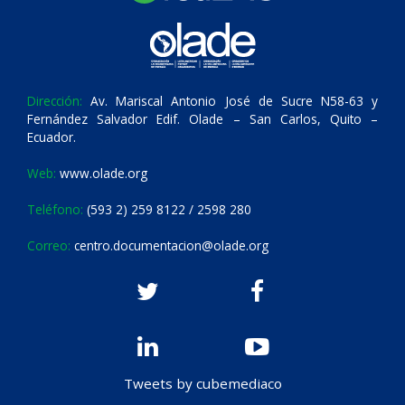
Dirección:
Av. Mariscal Antonio José de Sucre N58-63 y
Fernández Salvador Edif. Olade – San Carlos, Quito –
Ecuador.
Web:
www.olade.org
Teléfono:
(593 2) 259 8122 / 2598 280
Correo:
centro.documentacion@olade.org
Tweets by cubemediaco