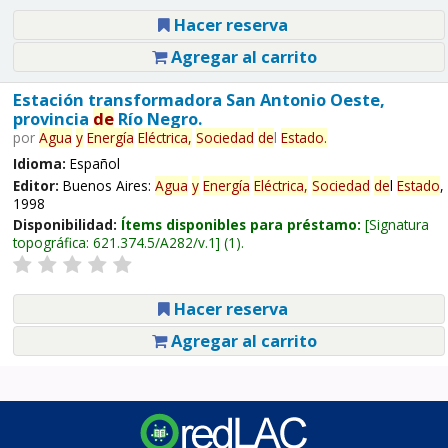
Hacer reserva
Agregar al carrito
Estación transformadora San Antonio Oeste,
provincia
de
Río Negro.
por
Agua
y
Energía
Eléctrica,
Sociedad
de
l
Estado
.
Idioma:
Español
Editor:
Buenos Aires:
Agua
y
Energía
Eléctrica,
Sociedad
de
l
Estado
,
1998
Disponibilidad:
Ítems disponibles para préstamo:
Signatura
topográfica:
621.374.5/A282/v.1
(1).
Hacer reserva
Agregar al carrito