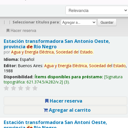
|
|
Seleccionar títulos para:
Hacer reserva
Estación transformadora San Antonio Oeste,
provincia
de
Río Negro
por
Agua
y
Energía
Eléctrica,
Sociedad
de
l
Estado
.
Idioma:
Español
Editor:
Buenos Aires:
Agua
y
Energía
Eléctrica,
Sociedad
de
l
Estado
,
1988
Disponibilidad:
Ítems disponibles para préstamo:
Signatura
topográfica:
621.374.5/A282/v.2
(3).
Hacer reserva
Agregar al carrito
Estación transformadora San Antoni Oeste,
provincia
de
Río Negro