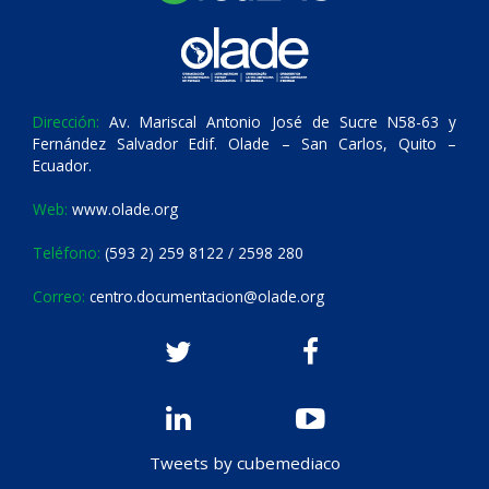
Dirección:
Av. Mariscal Antonio José de Sucre N58-63 y
Fernández Salvador Edif. Olade – San Carlos, Quito –
Ecuador.
Web:
www.olade.org
Teléfono:
(593 2) 259 8122 / 2598 280
Correo:
centro.documentacion@olade.org
Tweets by cubemediaco