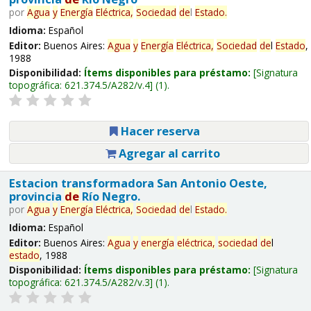
por
Agua
y
Energía
Eléctrica,
Sociedad
de
l
Estado
.
Idioma:
Español
Editor:
Buenos Aires:
Agua
y
Energía
Eléctrica,
Sociedad
de
l
Estado
,
1988
Disponibilidad:
Ítems disponibles para préstamo:
Signatura
topográfica:
621.374.5/A282/v.4
(1).
Hacer reserva
Agregar al carrito
Estacion transformadora San Antonio Oeste,
provincia
de
Río Negro.
por
Agua
y
Energía
Eléctrica,
Sociedad
de
l
Estado
.
Idioma:
Español
Editor:
Buenos Aires:
Agua
y
energía
eléctrica,
sociedad
de
l
estado
, 1988
Disponibilidad:
Ítems disponibles para préstamo:
Signatura
topográfica:
621.374.5/A282/v.3
(1).