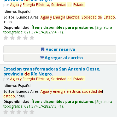
por
Agua
y
Energía
Eléctrica,
Sociedad
de
l
Estado
.
Idioma:
Español
Editor:
Buenos Aires:
Agua
y
Energía
Eléctrica,
Sociedad
de
l
Estado
,
1988
Disponibilidad:
Ítems disponibles para préstamo:
Signatura
topográfica:
621.374.5/A282/v.4
(1).
Hacer reserva
Agregar al carrito
Estacion transformadora San Antonio Oeste,
provincia
de
Río Negro.
por
Agua
y
Energía
Eléctrica,
Sociedad
de
l
Estado
.
Idioma:
Español
Editor:
Buenos Aires:
Agua
y
energía
eléctrica,
sociedad
de
l
estado
, 1988
Disponibilidad:
Ítems disponibles para préstamo:
Signatura
topográfica:
621.374.5/A282/v.3
(1).