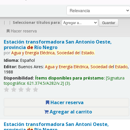
|
|
Seleccionar títulos para:
Hacer reserva
Estación transformadora San Antonio Oeste,
provincia
de
Río Negro
por
Agua
y
Energía
Eléctrica,
Sociedad
de
l
Estado
.
Idioma:
Español
Editor:
Buenos Aires:
Agua
y
Energía
Eléctrica,
Sociedad
de
l
Estado
,
1988
Disponibilidad:
Ítems disponibles para préstamo:
Signatura
topográfica:
621.374.5/A282/v.2
(3).
Hacer reserva
Agregar al carrito
Estación transformadora San Antoni Oeste,
provincia
de
Río Negro