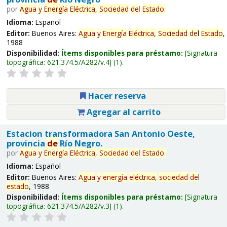
por
Agua
y
Energía
Eléctrica,
Sociedad
de
l
Estado
.
Idioma:
Español
Editor:
Buenos Aires:
Agua
y
Energía
Eléctrica,
Sociedad
de
l
Estado
,
1988
Disponibilidad:
Ítems disponibles para préstamo:
Signatura
topográfica:
621.374.5/A282/v.4
(1).
Hacer reserva
Agregar al carrito
Estacion transformadora San Antonio Oeste,
provincia
de
Río Negro.
por
Agua
y
Energía
Eléctrica,
Sociedad
de
l
Estado
.
Idioma:
Español
Editor:
Buenos Aires:
Agua
y
energía
eléctrica,
sociedad
de
l
estado
, 1988
Disponibilidad:
Ítems disponibles para préstamo:
Signatura
topográfica:
621.374.5/A282/v.3
(1).