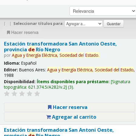
|
|
Seleccionar títulos para:
Hacer reserva
Estación transformadora San Antonio Oeste,
provincia
de
Río Negro
por
Agua
y
Energía
Eléctrica,
Sociedad
de
l
Estado
.
Idioma:
Español
Editor:
Buenos Aires:
Agua
y
Energía
Eléctrica,
Sociedad
de
l
Estado
,
1988
Disponibilidad:
Ítems disponibles para préstamo:
Signatura
topográfica:
621.374.5/A282/v.2
(3).
Hacer reserva
Agregar al carrito
Estación transformadora San Antoni Oeste,
provincia
de
Río Negro