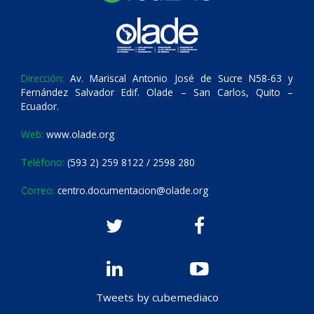
Dirección:
Av. Mariscal Antonio José de Sucre N58-63 y
Fernández Salvador Edif. Olade – San Carlos, Quito –
Ecuador.
Web:
www.olade.org
Teléfono:
(593 2) 259 8122 / 2598 280
Correo:
centro.documentacion@olade.org
Tweets by cubemediaco