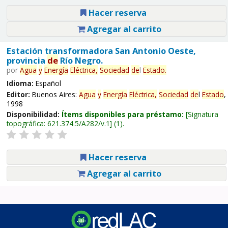
Hacer reserva
Agregar al carrito
Estación transformadora San Antonio Oeste,
provincia
de
Río Negro.
por
Agua
y
Energía
Eléctrica,
Sociedad
de
l
Estado
.
Idioma:
Español
Editor:
Buenos Aires:
Agua
y
Energía
Eléctrica,
Sociedad
de
l
Estado
,
1998
Disponibilidad:
Ítems disponibles para préstamo:
Signatura
topográfica:
621.374.5/A282/v.1
(1).
Hacer reserva
Agregar al carrito