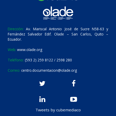
Dirección:
Av. Mariscal Antonio José de Sucre N58-63 y
Fernández Salvador Edif. Olade – San Carlos, Quito –
Ecuador.
Web:
www.olade.org
Teléfono:
(593 2) 259 8122 / 2598 280
Correo:
centro.documentacion@olade.org
Tweets by cubemediaco