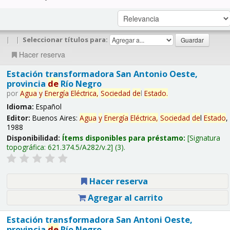
|
|
Seleccionar títulos para:
Hacer reserva
Estación transformadora San Antonio Oeste,
provincia
de
Río Negro
por
Agua
y
Energía
Eléctrica,
Sociedad
de
l
Estado
.
Idioma:
Español
Editor:
Buenos Aires:
Agua
y
Energía
Eléctrica,
Sociedad
de
l
Estado
,
1988
Disponibilidad:
Ítems disponibles para préstamo:
Signatura
topográfica:
621.374.5/A282/v.2
(3).
Hacer reserva
Agregar al carrito
Estación transformadora San Antoni Oeste,
provincia
de
Río Negro