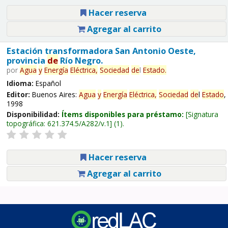
Hacer reserva
Agregar al carrito
Estación transformadora San Antonio Oeste,
provincia
de
Río Negro.
por
Agua
y
Energía
Eléctrica,
Sociedad
de
l
Estado
.
Idioma:
Español
Editor:
Buenos Aires:
Agua
y
Energía
Eléctrica,
Sociedad
de
l
Estado
,
1998
Disponibilidad:
Ítems disponibles para préstamo:
Signatura
topográfica:
621.374.5/A282/v.1
(1).
Hacer reserva
Agregar al carrito