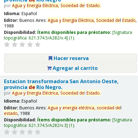
por
Agua
y
Energía
Eléctrica,
Sociedad
de
l
Estado
.
Idioma:
Español
Editor:
Buenos Aires:
Agua
y
Energía
Eléctrica,
Sociedad
de
l
Estado
,
1988
Disponibilidad:
Ítems disponibles para préstamo:
Signatura
topográfica:
621.374.5/A282/v.4
(1).
Hacer reserva
Agregar al carrito
Estacion transformadora San Antonio Oeste,
provincia
de
Río Negro.
por
Agua
y
Energía
Eléctrica,
Sociedad
de
l
Estado
.
Idioma:
Español
Editor:
Buenos Aires:
Agua
y
energía
eléctrica,
sociedad
de
l
estado
, 1988
Disponibilidad:
Ítems disponibles para préstamo:
Signatura
topográfica:
621.374.5/A282/v.3
(1).