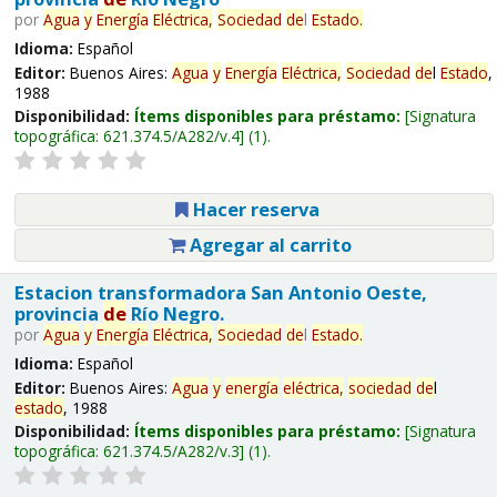
por
Agua
y
Energía
Eléctrica,
Sociedad
de
l
Estado
.
Idioma:
Español
Editor:
Buenos Aires:
Agua
y
Energía
Eléctrica,
Sociedad
de
l
Estado
,
1988
Disponibilidad:
Ítems disponibles para préstamo:
Signatura
topográfica:
621.374.5/A282/v.4
(1).
Hacer reserva
Agregar al carrito
Estacion transformadora San Antonio Oeste,
provincia
de
Río Negro.
por
Agua
y
Energía
Eléctrica,
Sociedad
de
l
Estado
.
Idioma:
Español
Editor:
Buenos Aires:
Agua
y
energía
eléctrica,
sociedad
de
l
estado
, 1988
Disponibilidad:
Ítems disponibles para préstamo:
Signatura
topográfica:
621.374.5/A282/v.3
(1).