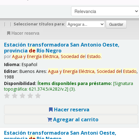
|
|
Seleccionar títulos para:
Hacer reserva
Estación transformadora San Antonio Oeste,
provincia
de
Río Negro
por
Agua
y
Energía
Eléctrica,
Sociedad
de
l
Estado
.
Idioma:
Español
Editor:
Buenos Aires:
Agua
y
Energía
Eléctrica,
Sociedad
de
l
Estado
,
1988
Disponibilidad:
Ítems disponibles para préstamo:
Signatura
topográfica:
621.374.5/A282/v.2
(3).
Hacer reserva
Agregar al carrito
Estación transformadora San Antoni Oeste,
provincia
de
Río Negro