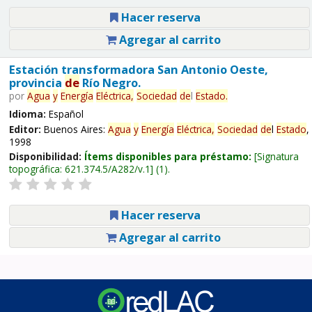
Hacer reserva
Agregar al carrito
Estación transformadora San Antonio Oeste,
provincia
de
Río Negro.
por
Agua
y
Energía
Eléctrica,
Sociedad
de
l
Estado
.
Idioma:
Español
Editor:
Buenos Aires:
Agua
y
Energía
Eléctrica,
Sociedad
de
l
Estado
,
1998
Disponibilidad:
Ítems disponibles para préstamo:
Signatura
topográfica:
621.374.5/A282/v.1
(1).
Hacer reserva
Agregar al carrito