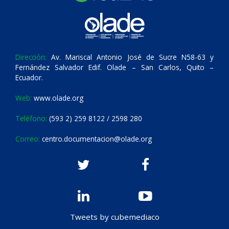
Dirección:
Av. Mariscal Antonio José de Sucre N58-63 y
Fernández Salvador Edif. Olade – San Carlos, Quito –
Ecuador.
Web:
www.olade.org
Teléfono:
(593 2) 259 8122 / 2598 280
Correo:
centro.documentacion@olade.org
Tweets by cubemediaco