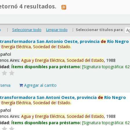
tornó 4 resultados.
|
Seleccionar todo
Limpiar todo
|
Seleccionar títulos para:
o
 transformadora San Antonio Oeste, provincia
de
Río Negro
y
Energía
Eléctrica,
Sociedad
de
l
Estado
.
spañol
enos Aires:
Agua
y
Energía
Eléctrica,
Sociedad
de
l
Estado
, 1988
lidad:
Ítems disponibles para préstamo:
Signatura topográfica:
62
eserva
Agregar al carrito
 transformadora San Antoni Oeste, provincia
de
Río Negro
y
Energía
Eléctrica,
Sociedad
de
l
Estado
.
spañol
enos Aires:
Agua
y
Energía
Eléctrica,
Sociedad
de
l
Estado
, 1988
lidad:
Ítems disponibles para préstamo:
Signatura topográfica:
62