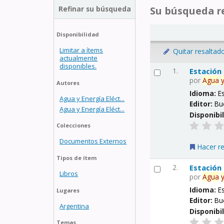
Refinar su búsqueda
Su búsqueda re
Disponibilidad
Limitar a ítems
Quitar resaltad
actualmente
disponibles.
1.
Estación
por
Agua
Autores
Idioma:
E
Agua y Energía Eléct...
Editor:
Bu
Agua y Energía Eléct...
Disponibi
Colecciones
Documentos Externos
Hacer r
Tipos de ítem
2.
Estación
Libros
por
Agua
Idioma:
E
Lugares
Editor:
Bu
Argentina
Disponibi
Temas