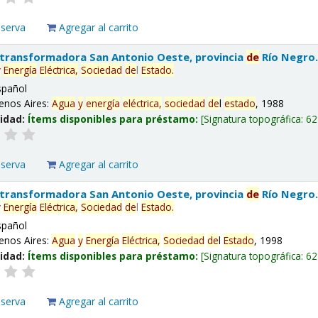
eserva
Agregar al carrito
 transformadora San Antonio Oeste, provincia
de
Río Negro
y
Energía
Eléctrica,
Sociedad
de
l
Estado
.
spañol
enos Aires:
Agua
y
energía
eléctrica,
sociedad
de
l
estado
, 1988
lidad:
Ítems disponibles para préstamo:
Signatura topográfica:
62
eserva
Agregar al carrito
 transformadora San Antonio Oeste, provincia
de
Río Negro
y
Energía
Eléctrica,
Sociedad
de
l
Estado
.
spañol
enos Aires:
Agua
y
Energía
Eléctrica,
Sociedad
de
l
Estado
, 1998
lidad:
Ítems disponibles para préstamo:
Signatura topográfica:
62
eserva
Agregar al carrito