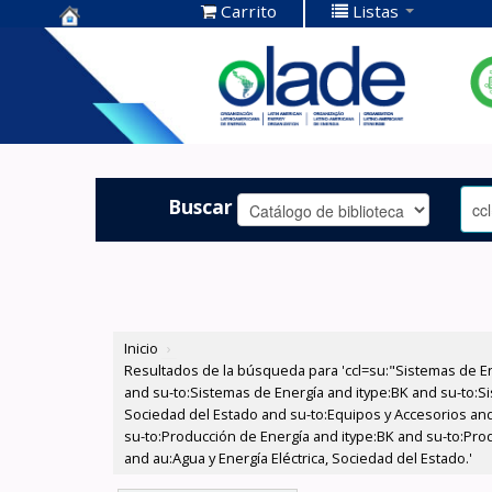
Carrito
Listas
Centro de
Documentación
OLADE -
Buscar
Inicio
›
Resultados de la búsqueda para 'ccl=su:"Sistemas de E
and su-to:Sistemas de Energía and itype:BK and su-to:Si
Sociedad del Estado and su-to:Equipos y Accesorios and 
su-to:Producción de Energía and itype:BK and su-to:Pro
and au:Agua y Energía Eléctrica, Sociedad del Estado.'