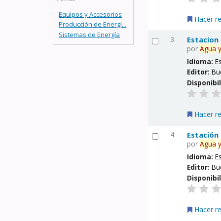
Equipos y Accesorios
Hacer r
Producción de Energí...
Sistemas de Energía
3.
Estacion
por
Agua
Idioma:
E
Editor:
Bu
Disponibi
Hacer r
4.
Estación
por
Agua
Idioma:
E
Editor:
Bu
Disponibi
Hacer r