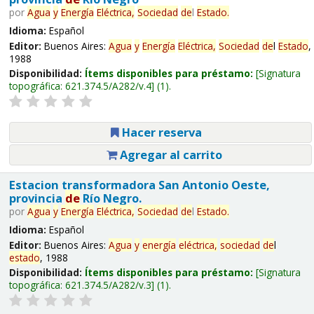
por
Agua
y
Energía
Eléctrica,
Sociedad
de
l
Estado
.
Idioma:
Español
Editor:
Buenos Aires:
Agua
y
Energía
Eléctrica,
Sociedad
de
l
Estado
,
1988
Disponibilidad:
Ítems disponibles para préstamo:
Signatura
topográfica:
621.374.5/A282/v.4
(1).
Hacer reserva
Agregar al carrito
Estacion transformadora San Antonio Oeste,
provincia
de
Río Negro.
por
Agua
y
Energía
Eléctrica,
Sociedad
de
l
Estado
.
Idioma:
Español
Editor:
Buenos Aires:
Agua
y
energía
eléctrica,
sociedad
de
l
estado
, 1988
Disponibilidad:
Ítems disponibles para préstamo:
Signatura
topográfica:
621.374.5/A282/v.3
(1).