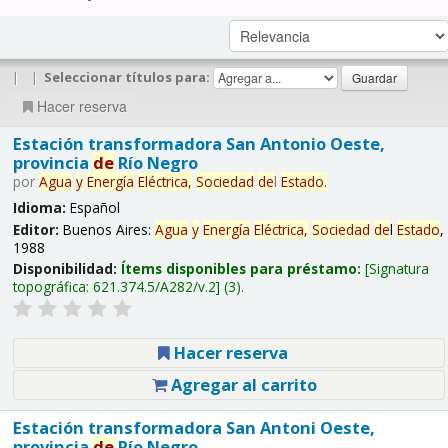
|
|
Seleccionar títulos para:
Hacer reserva
Estación transformadora San Antonio Oeste,
provincia
de
Río Negro
por
Agua
y
Energía
Eléctrica,
Sociedad
de
l
Estado
.
Idioma:
Español
Editor:
Buenos Aires:
Agua
y
Energía
Eléctrica,
Sociedad
de
l
Estado
,
1988
Disponibilidad:
Ítems disponibles para préstamo:
Signatura
topográfica:
621.374.5/A282/v.2
(3).
Hacer reserva
Agregar al carrito
Estación transformadora San Antoni Oeste,
provincia
de
Río Negro