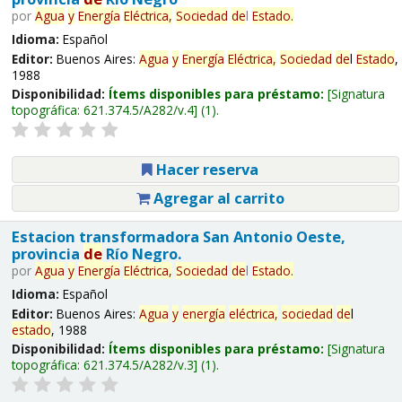
por
Agua
y
Energía
Eléctrica,
Sociedad
de
l
Estado
.
Idioma:
Español
Editor:
Buenos Aires:
Agua
y
Energía
Eléctrica,
Sociedad
de
l
Estado
,
1988
Disponibilidad:
Ítems disponibles para préstamo:
Signatura
topográfica:
621.374.5/A282/v.4
(1).
Hacer reserva
Agregar al carrito
Estacion transformadora San Antonio Oeste,
provincia
de
Río Negro.
por
Agua
y
Energía
Eléctrica,
Sociedad
de
l
Estado
.
Idioma:
Español
Editor:
Buenos Aires:
Agua
y
energía
eléctrica,
sociedad
de
l
estado
, 1988
Disponibilidad:
Ítems disponibles para préstamo:
Signatura
topográfica:
621.374.5/A282/v.3
(1).