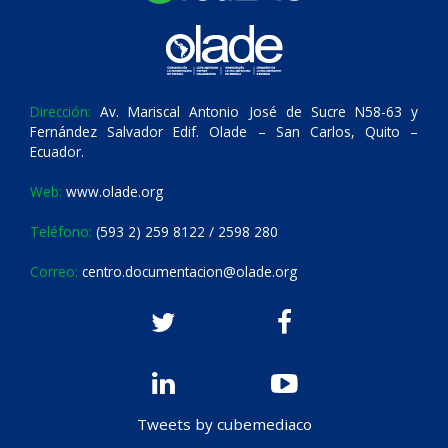
Dirección:
Av. Mariscal Antonio José de Sucre N58-63 y
Fernández Salvador Edif. Olade – San Carlos, Quito –
Ecuador.
Web:
www.olade.org
Teléfono:
(593 2) 259 8122 / 2598 280
Correo:
centro.documentacion@olade.org
Tweets by cubemediaco