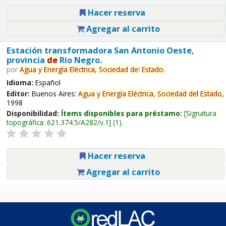
Hacer reserva
Agregar al carrito
Estación transformadora San Antonio Oeste,
provincia
de
Río Negro.
por
Agua
y
Energía
Eléctrica,
Sociedad
de
l
Estado
.
Idioma:
Español
Editor:
Buenos Aires:
Agua
y
Energía
Eléctrica,
Sociedad
de
l
Estado
,
1998
Disponibilidad:
Ítems disponibles para préstamo:
Signatura
topográfica:
621.374.5/A282/v.1
(1).
Hacer reserva
Agregar al carrito