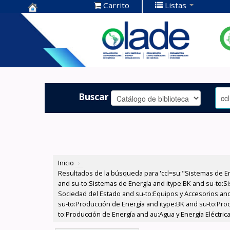
Carrito
Listas
Centro de
Documentación
OLADE -
Buscar
Inicio
›
Resultados de la búsqueda para 'ccl=su:"Sistemas de E
and su-to:Sistemas de Energía and itype:BK and su-to:Si
Sociedad del Estado and su-to:Equipos y Accesorios and 
su-to:Producción de Energía and itype:BK and su-to:Pro
to:Producción de Energía and au:Agua y Energía Eléctric