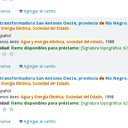
eserva
Agregar al carrito
 transformadora San Antonio Oeste, provincia
de
Río Negro
y
Energía
Eléctrica,
Sociedad
de
l
Estado
.
spañol
enos Aires:
Agua
y
energía
eléctrica,
sociedad
de
l
estado
, 1988
lidad:
Ítems disponibles para préstamo:
Signatura topográfica:
62
eserva
Agregar al carrito
 transformadora San Antonio Oeste, provincia
de
Río Negro
y
Energía
Eléctrica,
Sociedad
de
l
Estado
.
spañol
enos Aires:
Agua
y
Energía
Eléctrica,
Sociedad
de
l
Estado
, 1998
lidad:
Ítems disponibles para préstamo:
Signatura topográfica:
62
eserva
Agregar al carrito