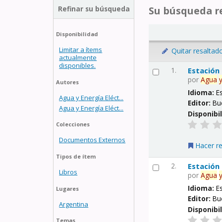
Refinar su búsqueda
Su búsqueda re
Disponibilidad
Limitar a ítems
Quitar resaltad
actualmente
disponibles.
1.
Estación
por
Agua
Autores
Idioma:
E
Agua y Energía Eléct...
Editor:
Bu
Agua y Energía Eléct...
Disponibi
Colecciones
Documentos Externos
Hacer r
Tipos de ítem
2.
Estación
Libros
por
Agua
Idioma:
E
Lugares
Editor:
Bu
Argentina
Disponibi
Temas