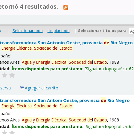
tornó 4 resultados.
|
Seleccionar todo
Limpiar todo
|
Seleccionar títulos para:
o
 transformadora San Antonio Oeste, provincia
de
Río Negro
y
Energía
Eléctrica,
Sociedad
de
l
Estado
.
spañol
enos Aires:
Agua
y
Energía
Eléctrica,
Sociedad
de
l
Estado
, 1988
lidad:
Ítems disponibles para préstamo:
Signatura topográfica:
62
eserva
Agregar al carrito
 transformadora San Antoni Oeste, provincia
de
Río Negro
y
Energía
Eléctrica,
Sociedad
de
l
Estado
.
spañol
enos Aires:
Agua
y
Energía
Eléctrica,
Sociedad
de
l
Estado
, 1988
lidad:
Ítems disponibles para préstamo:
Signatura topográfica:
62