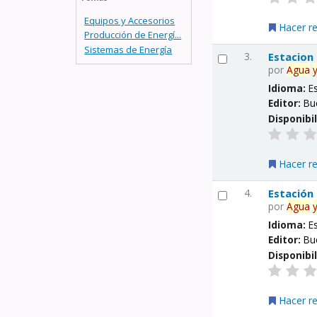
Equipos y Accesorios
Hacer r
Producción de Energí...
Sistemas de Energía
3.
Estacion
por
Agua
Idioma:
E
Editor:
Bu
Disponibi
Hacer r
4.
Estación
por
Agua
Idioma:
E
Editor:
Bu
Disponibi
Hacer r