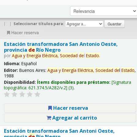
|
|
Seleccionar títulos para:
Hacer reserva
Estación transformadora San Antonio Oeste,
provincia
de
Río Negro
por
Agua
y
Energía
Eléctrica,
Sociedad
de
l
Estado
.
Idioma:
Español
Editor:
Buenos Aires:
Agua
y
Energía
Eléctrica,
Sociedad
de
l
Estado
,
1988
Disponibilidad:
Ítems disponibles para préstamo:
Signatura
topográfica:
621.374.5/A282/v.2
(3).
Hacer reserva
Agregar al carrito
Estación transformadora San Antoni Oeste,
provincia
de
Río Negro