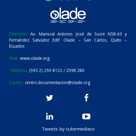
Dirección:
Av. Mariscal Antonio José de Sucre N58-63 y
Fernández Salvador Edif. Olade – San Carlos, Quito –
Ecuador.
Web:
www.olade.org
Teléfono:
(593 2) 259 8122 / 2598 280
Correo:
centro.documentacion@olade.org
Tweets by cubemediaco