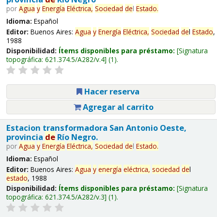
por
Agua
y
Energía
Eléctrica,
Sociedad
de
l
Estado
.
Idioma:
Español
Editor:
Buenos Aires:
Agua
y
Energía
Eléctrica,
Sociedad
de
l
Estado
,
1988
Disponibilidad:
Ítems disponibles para préstamo:
Signatura
topográfica:
621.374.5/A282/v.4
(1).
Hacer reserva
Agregar al carrito
Estacion transformadora San Antonio Oeste,
provincia
de
Río Negro.
por
Agua
y
Energía
Eléctrica,
Sociedad
de
l
Estado
.
Idioma:
Español
Editor:
Buenos Aires:
Agua
y
energía
eléctrica,
sociedad
de
l
estado
, 1988
Disponibilidad:
Ítems disponibles para préstamo:
Signatura
topográfica:
621.374.5/A282/v.3
(1).