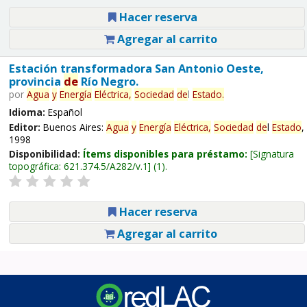
Hacer reserva
Agregar al carrito
Estación transformadora San Antonio Oeste,
provincia
de
Río Negro.
por
Agua
y
Energía
Eléctrica,
Sociedad
de
l
Estado
.
Idioma:
Español
Editor:
Buenos Aires:
Agua
y
Energía
Eléctrica,
Sociedad
de
l
Estado
,
1998
Disponibilidad:
Ítems disponibles para préstamo:
Signatura
topográfica:
621.374.5/A282/v.1
(1).
Hacer reserva
Agregar al carrito