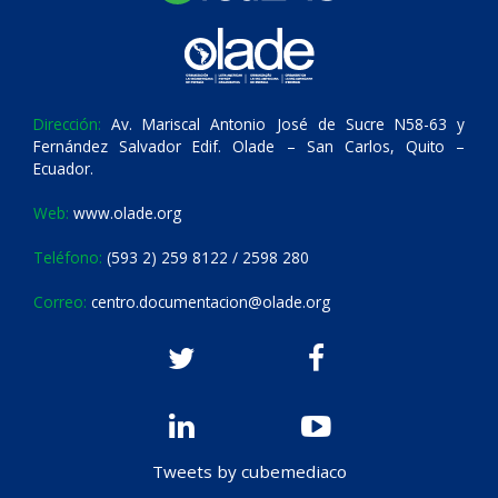
Dirección:
Av. Mariscal Antonio José de Sucre N58-63 y
Fernández Salvador Edif. Olade – San Carlos, Quito –
Ecuador.
Web:
www.olade.org
Teléfono:
(593 2) 259 8122 / 2598 280
Correo:
centro.documentacion@olade.org
Tweets by cubemediaco