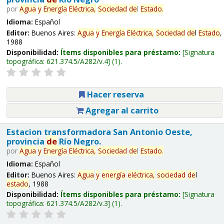
por
Agua
y
Energía
Eléctrica,
Sociedad
de
l
Estado
.
Idioma:
Español
Editor:
Buenos Aires:
Agua
y
Energía
Eléctrica,
Sociedad
de
l
Estado
,
1988
Disponibilidad:
Ítems disponibles para préstamo:
Signatura
topográfica:
621.374.5/A282/v.4
(1).
Hacer reserva
Agregar al carrito
Estacion transformadora San Antonio Oeste,
provincia
de
Río Negro.
por
Agua
y
Energía
Eléctrica,
Sociedad
de
l
Estado
.
Idioma:
Español
Editor:
Buenos Aires:
Agua
y
energía
eléctrica,
sociedad
de
l
estado
, 1988
Disponibilidad:
Ítems disponibles para préstamo:
Signatura
topográfica:
621.374.5/A282/v.3
(1).