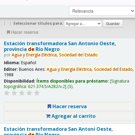
|
|
Seleccionar títulos para:
Hacer reserva
Estación transformadora San Antonio Oeste,
provincia
de
Río Negro
por
Agua
y
Energía
Eléctrica,
Sociedad
de
l
Estado
.
Idioma:
Español
Editor:
Buenos Aires:
Agua
y
Energía
Eléctrica,
Sociedad
de
l
Estado
,
1988
Disponibilidad:
Ítems disponibles para préstamo:
Signatura
topográfica:
621.374.5/A282/v.2
(3).
Hacer reserva
Agregar al carrito
Estación transformadora San Antoni Oeste,
provincia
de
Río Negro