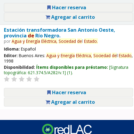
Hacer reserva
Agregar al carrito
Estación transformadora San Antonio Oeste,
provincia
de
Río Negro.
por
Agua
y
Energía
Eléctrica,
Sociedad
de
l
Estado
.
Idioma:
Español
Editor:
Buenos Aires:
Agua
y
Energía
Eléctrica,
Sociedad
de
l
Estado
,
1998
Disponibilidad:
Ítems disponibles para préstamo:
Signatura
topográfica:
621.374.5/A282/v.1
(1).
Hacer reserva
Agregar al carrito