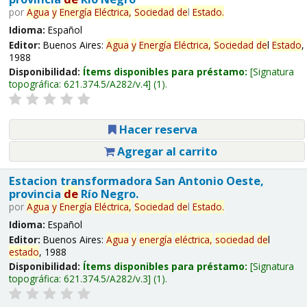
por
Agua
y
Energía
Eléctrica,
Sociedad
de
l
Estado
.
Idioma:
Español
Editor:
Buenos Aires:
Agua
y
Energía
Eléctrica,
Sociedad
de
l
Estado
,
1988
Disponibilidad:
Ítems disponibles para préstamo:
Signatura
topográfica:
621.374.5/A282/v.4
(1).
Hacer reserva
Agregar al carrito
Estacion transformadora San Antonio Oeste,
provincia
de
Río Negro.
por
Agua
y
Energía
Eléctrica,
Sociedad
de
l
Estado
.
Idioma:
Español
Editor:
Buenos Aires:
Agua
y
energía
eléctrica,
sociedad
de
l
estado
, 1988
Disponibilidad:
Ítems disponibles para préstamo:
Signatura
topográfica:
621.374.5/A282/v.3
(1).