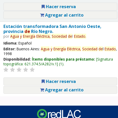
Hacer reserva
Agregar al carrito
Estación transformadora San Antonio Oeste,
provincia
de
Río Negro.
por
Agua
y
Energía
Eléctrica,
Sociedad
de
l
Estado
.
Idioma:
Español
Editor:
Buenos Aires:
Agua
y
Energía
Eléctrica,
Sociedad
de
l
Estado
,
1998
Disponibilidad:
Ítems disponibles para préstamo:
Signatura
topográfica:
621.374.5/A282/v.1
(1).
Hacer reserva
Agregar al carrito