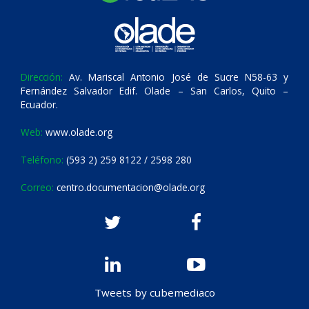
Dirección:
Av. Mariscal Antonio José de Sucre N58-63 y
Fernández Salvador Edif. Olade – San Carlos, Quito –
Ecuador.
Web:
www.olade.org
Teléfono:
(593 2) 259 8122 / 2598 280
Correo:
centro.documentacion@olade.org
Tweets by cubemediaco