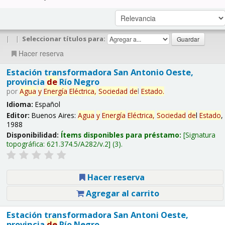
|
|
Seleccionar títulos para:
Hacer reserva
Estación transformadora San Antonio Oeste,
provincia
de
Río Negro
por
Agua
y
Energía
Eléctrica,
Sociedad
de
l
Estado
.
Idioma:
Español
Editor:
Buenos Aires:
Agua
y
Energía
Eléctrica,
Sociedad
de
l
Estado
,
1988
Disponibilidad:
Ítems disponibles para préstamo:
Signatura
topográfica:
621.374.5/A282/v.2
(3).
Hacer reserva
Agregar al carrito
Estación transformadora San Antoni Oeste,
provincia
de
Río Negro