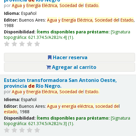
por
Agua
y
Energía
Eléctrica,
Sociedad
de
l
Estado
.
Idioma:
Español
Editor:
Buenos Aires:
Agua
y
Energía
Eléctrica,
Sociedad
de
l
Estado
,
1988
Disponibilidad:
Ítems disponibles para préstamo:
Signatura
topográfica:
621.374.5/A282/v.4
(1).
Hacer reserva
Agregar al carrito
Estacion transformadora San Antonio Oeste,
provincia
de
Río Negro.
por
Agua
y
Energía
Eléctrica,
Sociedad
de
l
Estado
.
Idioma:
Español
Editor:
Buenos Aires:
Agua
y
energía
eléctrica,
sociedad
de
l
estado
, 1988
Disponibilidad:
Ítems disponibles para préstamo:
Signatura
topográfica:
621.374.5/A282/v.3
(1).