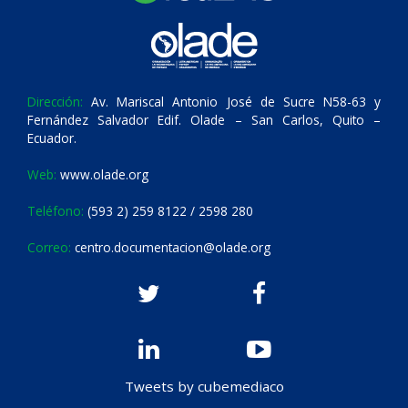
Dirección:
Av. Mariscal Antonio José de Sucre N58-63 y
Fernández Salvador Edif. Olade – San Carlos, Quito –
Ecuador.
Web:
www.olade.org
Teléfono:
(593 2) 259 8122 / 2598 280
Correo:
centro.documentacion@olade.org
Tweets by cubemediaco