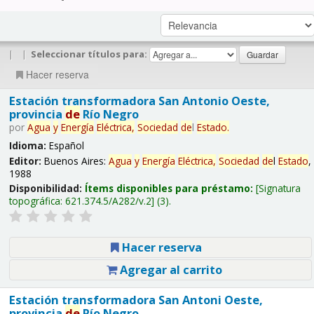
|
|
Seleccionar títulos para:
Hacer reserva
Estación transformadora San Antonio Oeste,
provincia
de
Río Negro
por
Agua
y
Energía
Eléctrica,
Sociedad
de
l
Estado
.
Idioma:
Español
Editor:
Buenos Aires:
Agua
y
Energía
Eléctrica,
Sociedad
de
l
Estado
,
1988
Disponibilidad:
Ítems disponibles para préstamo:
Signatura
topográfica:
621.374.5/A282/v.2
(3).
Hacer reserva
Agregar al carrito
Estación transformadora San Antoni Oeste,
provincia
de
Río Negro