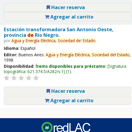
Hacer reserva
Agregar al carrito
Estación transformadora San Antonio Oeste,
provincia
de
Río Negro.
por
Agua
y
Energía
Eléctrica,
Sociedad
de
l
Estado
.
Idioma:
Español
Editor:
Buenos Aires:
Agua
y
Energía
Eléctrica,
Sociedad
de
l
Estado
,
1998
Disponibilidad:
Ítems disponibles para préstamo:
Signatura
topográfica:
621.374.5/A282/v.1
(1).
Hacer reserva
Agregar al carrito