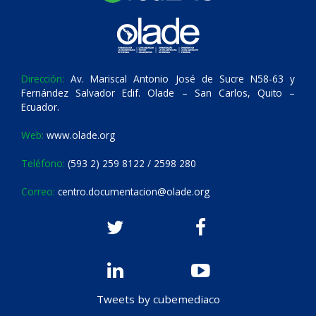
Dirección:
Av. Mariscal Antonio José de Sucre N58-63 y
Fernández Salvador Edif. Olade – San Carlos, Quito –
Ecuador.
Web:
www.olade.org
Teléfono:
(593 2) 259 8122 / 2598 280
Correo:
centro.documentacion@olade.org
Tweets by cubemediaco