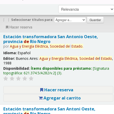
|
|
Seleccionar títulos para:
Hacer reserva
Estación transformadora San Antonio Oeste,
provincia
de
Río Negro
por
Agua
y
Energía
Eléctrica,
Sociedad
de
l
Estado
.
Idioma:
Español
Editor:
Buenos Aires:
Agua
y
Energía
Eléctrica,
Sociedad
de
l
Estado
,
1988
Disponibilidad:
Ítems disponibles para préstamo:
Signatura
topográfica:
621.374.5/A282/v.2
(3).
Hacer reserva
Agregar al carrito
Estación transformadora San Antoni Oeste,
provincia
de
Río Negro