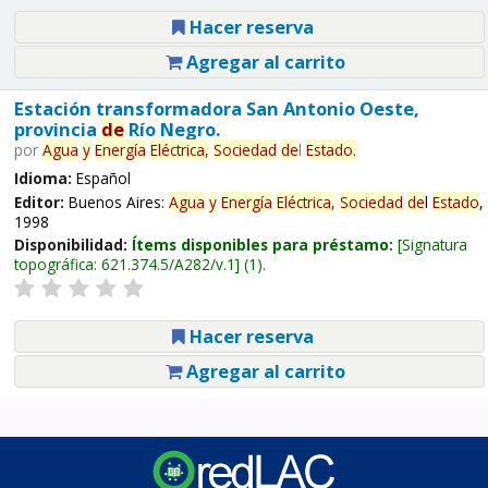
Hacer reserva
Agregar al carrito
Estación transformadora San Antonio Oeste,
provincia
de
Río Negro.
por
Agua
y
Energía
Eléctrica,
Sociedad
de
l
Estado
.
Idioma:
Español
Editor:
Buenos Aires:
Agua
y
Energía
Eléctrica,
Sociedad
de
l
Estado
,
1998
Disponibilidad:
Ítems disponibles para préstamo:
Signatura
topográfica:
621.374.5/A282/v.1
(1).
Hacer reserva
Agregar al carrito