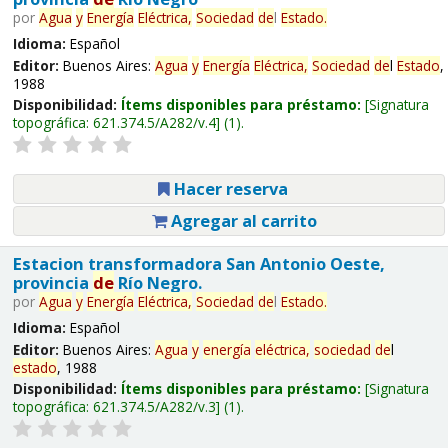
por
Agua
y
Energía
Eléctrica,
Sociedad
de
l
Estado
.
Idioma:
Español
Editor:
Buenos Aires:
Agua
y
Energía
Eléctrica,
Sociedad
de
l
Estado
,
1988
Disponibilidad:
Ítems disponibles para préstamo:
Signatura
topográfica:
621.374.5/A282/v.4
(1).
Hacer reserva
Agregar al carrito
Estacion transformadora San Antonio Oeste,
provincia
de
Río Negro.
por
Agua
y
Energía
Eléctrica,
Sociedad
de
l
Estado
.
Idioma:
Español
Editor:
Buenos Aires:
Agua
y
energía
eléctrica,
sociedad
de
l
estado
, 1988
Disponibilidad:
Ítems disponibles para préstamo:
Signatura
topográfica:
621.374.5/A282/v.3
(1).