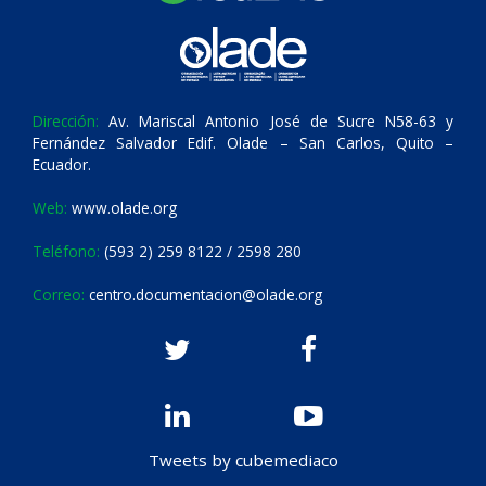
Dirección:
Av. Mariscal Antonio José de Sucre N58-63 y
Fernández Salvador Edif. Olade – San Carlos, Quito –
Ecuador.
Web:
www.olade.org
Teléfono:
(593 2) 259 8122 / 2598 280
Correo:
centro.documentacion@olade.org
Tweets by cubemediaco