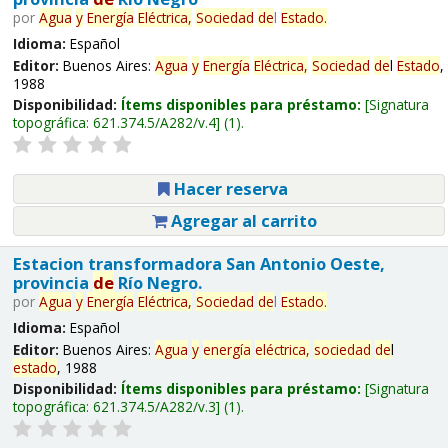
por
Agua
y
Energía
Eléctrica,
Sociedad
de
l
Estado
.
Idioma:
Español
Editor:
Buenos Aires:
Agua
y
Energía
Eléctrica,
Sociedad
de
l
Estado
,
1988
Disponibilidad:
Ítems disponibles para préstamo:
Signatura
topográfica:
621.374.5/A282/v.4
(1).
Hacer reserva
Agregar al carrito
Estacion transformadora San Antonio Oeste,
provincia
de
Río Negro.
por
Agua
y
Energía
Eléctrica,
Sociedad
de
l
Estado
.
Idioma:
Español
Editor:
Buenos Aires:
Agua
y
energía
eléctrica,
sociedad
de
l
estado
, 1988
Disponibilidad:
Ítems disponibles para préstamo:
Signatura
topográfica:
621.374.5/A282/v.3
(1).