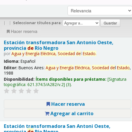
|
|
Seleccionar títulos para:
Hacer reserva
Estación transformadora San Antonio Oeste,
provincia
de
Río Negro
por
Agua
y
Energía
Eléctrica,
Sociedad
de
l
Estado
.
Idioma:
Español
Editor:
Buenos Aires:
Agua
y
Energía
Eléctrica,
Sociedad
de
l
Estado
,
1988
Disponibilidad:
Ítems disponibles para préstamo:
Signatura
topográfica:
621.374.5/A282/v.2
(3).
Hacer reserva
Agregar al carrito
Estación transformadora San Antoni Oeste,
provincia
de
Río Negro