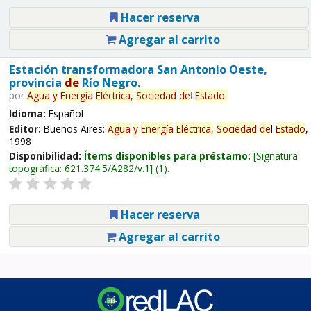
Hacer reserva
Agregar al carrito
Estación transformadora San Antonio Oeste,
provincia
de
Río Negro.
por
Agua
y
Energía
Eléctrica,
Sociedad
de
l
Estado
.
Idioma:
Español
Editor:
Buenos Aires:
Agua
y
Energía
Eléctrica,
Sociedad
de
l
Estado
,
1998
Disponibilidad:
Ítems disponibles para préstamo:
Signatura
topográfica:
621.374.5/A282/v.1
(1).
Hacer reserva
Agregar al carrito