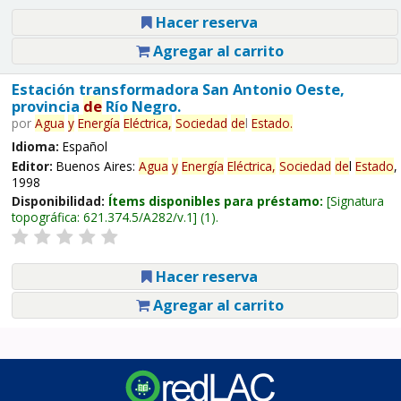
Hacer reserva
Agregar al carrito
Estación transformadora San Antonio Oeste,
provincia
de
Río Negro.
por
Agua
y
Energía
Eléctrica,
Sociedad
de
l
Estado
.
Idioma:
Español
Editor:
Buenos Aires:
Agua
y
Energía
Eléctrica,
Sociedad
de
l
Estado
,
1998
Disponibilidad:
Ítems disponibles para préstamo:
Signatura
topográfica:
621.374.5/A282/v.1
(1).
Hacer reserva
Agregar al carrito