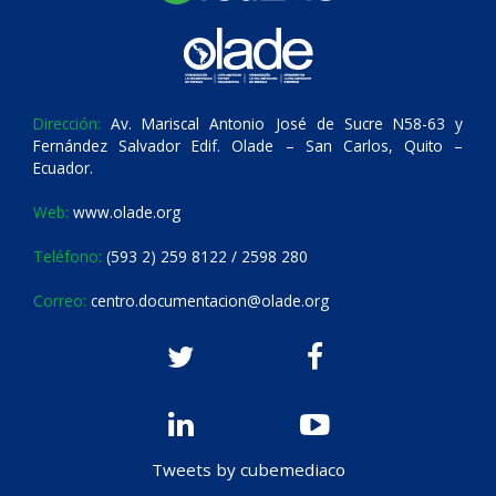
Dirección:
Av. Mariscal Antonio José de Sucre N58-63 y
Fernández Salvador Edif. Olade – San Carlos, Quito –
Ecuador.
Web:
www.olade.org
Teléfono:
(593 2) 259 8122 / 2598 280
Correo:
centro.documentacion@olade.org
Tweets by cubemediaco