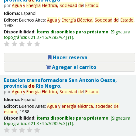
por
Agua
y
Energía
Eléctrica,
Sociedad
de
l
Estado
.
Idioma:
Español
Editor:
Buenos Aires:
Agua
y
Energía
Eléctrica,
Sociedad
de
l
Estado
,
1988
Disponibilidad:
Ítems disponibles para préstamo:
Signatura
topográfica:
621.374.5/A282/v.4
(1).
Hacer reserva
Agregar al carrito
Estacion transformadora San Antonio Oeste,
provincia
de
Río Negro.
por
Agua
y
Energía
Eléctrica,
Sociedad
de
l
Estado
.
Idioma:
Español
Editor:
Buenos Aires:
Agua
y
energía
eléctrica,
sociedad
de
l
estado
, 1988
Disponibilidad:
Ítems disponibles para préstamo:
Signatura
topográfica:
621.374.5/A282/v.3
(1).