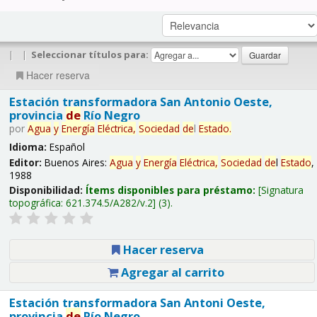
|
|
Seleccionar títulos para:
Hacer reserva
Estación transformadora San Antonio Oeste,
provincia
de
Río Negro
por
Agua
y
Energía
Eléctrica,
Sociedad
de
l
Estado
.
Idioma:
Español
Editor:
Buenos Aires:
Agua
y
Energía
Eléctrica,
Sociedad
de
l
Estado
,
1988
Disponibilidad:
Ítems disponibles para préstamo:
Signatura
topográfica:
621.374.5/A282/v.2
(3).
Hacer reserva
Agregar al carrito
Estación transformadora San Antoni Oeste,
provincia
de
Río Negro