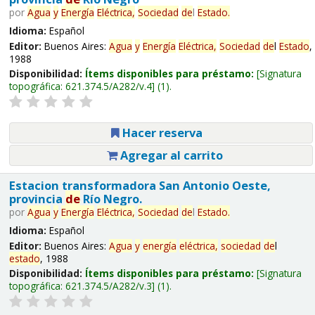
por
Agua
y
Energía
Eléctrica,
Sociedad
de
l
Estado
.
Idioma:
Español
Editor:
Buenos Aires:
Agua
y
Energía
Eléctrica,
Sociedad
de
l
Estado
,
1988
Disponibilidad:
Ítems disponibles para préstamo:
Signatura
topográfica:
621.374.5/A282/v.4
(1).
Hacer reserva
Agregar al carrito
Estacion transformadora San Antonio Oeste,
provincia
de
Río Negro.
por
Agua
y
Energía
Eléctrica,
Sociedad
de
l
Estado
.
Idioma:
Español
Editor:
Buenos Aires:
Agua
y
energía
eléctrica,
sociedad
de
l
estado
, 1988
Disponibilidad:
Ítems disponibles para préstamo:
Signatura
topográfica:
621.374.5/A282/v.3
(1).