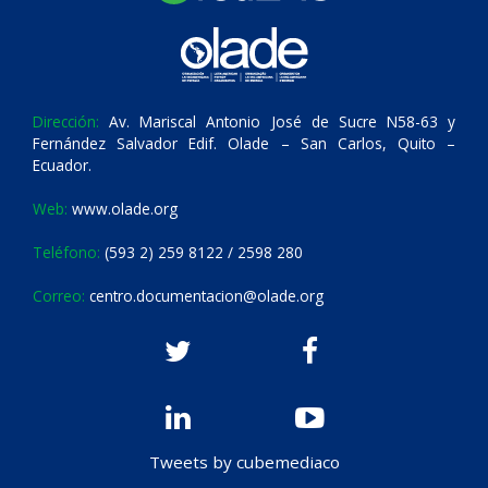
Dirección:
Av. Mariscal Antonio José de Sucre N58-63 y
Fernández Salvador Edif. Olade – San Carlos, Quito –
Ecuador.
Web:
www.olade.org
Teléfono:
(593 2) 259 8122 / 2598 280
Correo:
centro.documentacion@olade.org
Tweets by cubemediaco