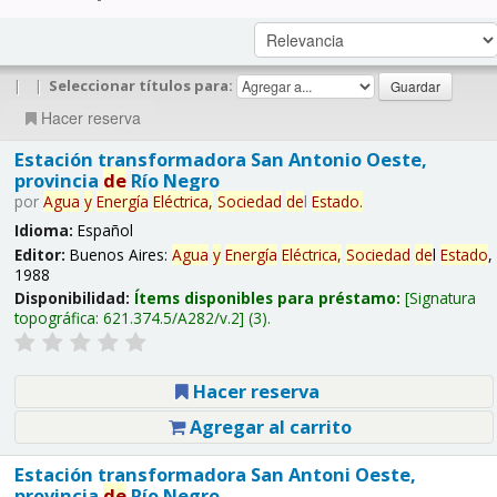
|
|
Seleccionar títulos para:
Hacer reserva
Estación transformadora San Antonio Oeste,
provincia
de
Río Negro
por
Agua
y
Energía
Eléctrica,
Sociedad
de
l
Estado
.
Idioma:
Español
Editor:
Buenos Aires:
Agua
y
Energía
Eléctrica,
Sociedad
de
l
Estado
,
1988
Disponibilidad:
Ítems disponibles para préstamo:
Signatura
topográfica:
621.374.5/A282/v.2
(3).
Hacer reserva
Agregar al carrito
Estación transformadora San Antoni Oeste,
provincia
de
Río Negro