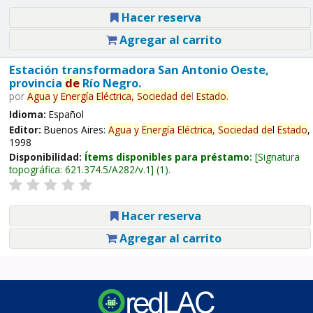
Hacer reserva
Agregar al carrito
Estación transformadora San Antonio Oeste,
provincia
de
Río Negro.
por
Agua
y
Energía
Eléctrica,
Sociedad
de
l
Estado
.
Idioma:
Español
Editor:
Buenos Aires:
Agua
y
Energía
Eléctrica,
Sociedad
de
l
Estado
,
1998
Disponibilidad:
Ítems disponibles para préstamo:
Signatura
topográfica:
621.374.5/A282/v.1
(1).
Hacer reserva
Agregar al carrito