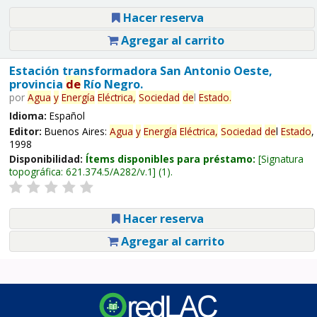
Hacer reserva
Agregar al carrito
Estación transformadora San Antonio Oeste,
provincia
de
Río Negro.
por
Agua
y
Energía
Eléctrica,
Sociedad
de
l
Estado
.
Idioma:
Español
Editor:
Buenos Aires:
Agua
y
Energía
Eléctrica,
Sociedad
de
l
Estado
,
1998
Disponibilidad:
Ítems disponibles para préstamo:
Signatura
topográfica:
621.374.5/A282/v.1
(1).
Hacer reserva
Agregar al carrito