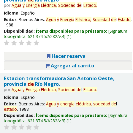
por
Agua
y
Energía
Eléctrica,
Sociedad
de
l
Estado
.
Idioma:
Español
Editor:
Buenos Aires:
Agua
y
Energía
Eléctrica,
Sociedad
de
l
Estado
,
1988
Disponibilidad:
Ítems disponibles para préstamo:
Signatura
topográfica:
621.374.5/A282/v.4
(1).
Hacer reserva
Agregar al carrito
Estacion transformadora San Antonio Oeste,
provincia
de
Río Negro.
por
Agua
y
Energía
Eléctrica,
Sociedad
de
l
Estado
.
Idioma:
Español
Editor:
Buenos Aires:
Agua
y
energía
eléctrica,
sociedad
de
l
estado
, 1988
Disponibilidad:
Ítems disponibles para préstamo:
Signatura
topográfica:
621.374.5/A282/v.3
(1).