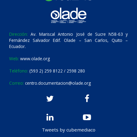
Dirección:
Av. Mariscal Antonio José de Sucre N58-63 y
Fernández Salvador Edif. Olade – San Carlos, Quito –
Ecuador.
Web:
www.olade.org
Teléfono:
(593 2) 259 8122 / 2598 280
Correo:
centro.documentacion@olade.org
Tweets by cubemediaco