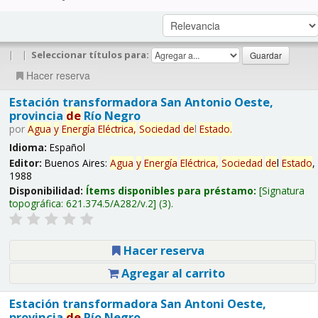
|
|
Seleccionar títulos para:
Hacer reserva
Estación transformadora San Antonio Oeste,
provincia
de
Río Negro
por
Agua
y
Energía
Eléctrica,
Sociedad
de
l
Estado
.
Idioma:
Español
Editor:
Buenos Aires:
Agua
y
Energía
Eléctrica,
Sociedad
de
l
Estado
,
1988
Disponibilidad:
Ítems disponibles para préstamo:
Signatura
topográfica:
621.374.5/A282/v.2
(3).
Hacer reserva
Agregar al carrito
Estación transformadora San Antoni Oeste,
provincia
de
Río Negro