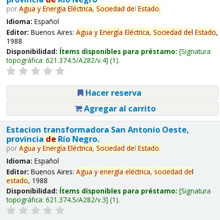
por
Agua
y
Energía
Eléctrica,
Sociedad
de
l
Estado
.
Idioma:
Español
Editor:
Buenos Aires:
Agua
y
Energía
Eléctrica,
Sociedad
de
l
Estado
,
1988
Disponibilidad:
Ítems disponibles para préstamo:
Signatura
topográfica:
621.374.5/A282/v.4
(1).
Hacer reserva
Agregar al carrito
Estacion transformadora San Antonio Oeste,
provincia
de
Río Negro.
por
Agua
y
Energía
Eléctrica,
Sociedad
de
l
Estado
.
Idioma:
Español
Editor:
Buenos Aires:
Agua
y
energía
eléctrica,
sociedad
de
l
estado
, 1988
Disponibilidad:
Ítems disponibles para préstamo:
Signatura
topográfica:
621.374.5/A282/v.3
(1).