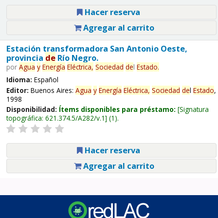
Hacer reserva
Agregar al carrito
Estación transformadora San Antonio Oeste,
provincia
de
Río Negro.
por
Agua
y
Energía
Eléctrica,
Sociedad
de
l
Estado
.
Idioma:
Español
Editor:
Buenos Aires:
Agua
y
Energía
Eléctrica,
Sociedad
de
l
Estado
,
1998
Disponibilidad:
Ítems disponibles para préstamo:
Signatura
topográfica:
621.374.5/A282/v.1
(1).
Hacer reserva
Agregar al carrito