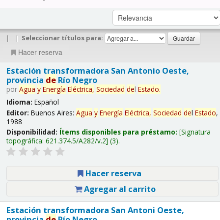
|
|
Seleccionar títulos para:
Hacer reserva
Estación transformadora San Antonio Oeste,
provincia
de
Río Negro
por
Agua
y
Energía
Eléctrica,
Sociedad
de
l
Estado
.
Idioma:
Español
Editor:
Buenos Aires:
Agua
y
Energía
Eléctrica,
Sociedad
de
l
Estado
,
1988
Disponibilidad:
Ítems disponibles para préstamo:
Signatura
topográfica:
621.374.5/A282/v.2
(3).
Hacer reserva
Agregar al carrito
Estación transformadora San Antoni Oeste,
provincia
de
Río Negro