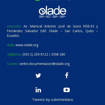
Dirección:
Av. Mariscal Antonio José de Sucre N58-63 y
Fernández Salvador Edif. Olade – San Carlos, Quito –
Ecuador.
Web:
www.olade.org
Teléfono:
(593 2) 259 8122 / 2598 280
Correo:
centro.documentacion@olade.org
Tweets by cubemediaco