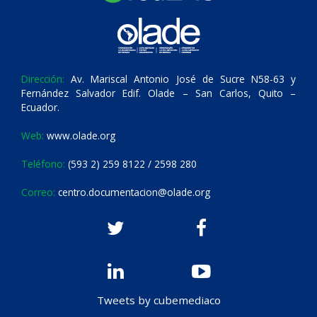
Dirección:
Av. Mariscal Antonio José de Sucre N58-63 y
Fernández Salvador Edif. Olade – San Carlos, Quito –
Ecuador.
Web:
www.olade.org
Teléfono:
(593 2) 259 8122 / 2598 280
Correo:
centro.documentacion@olade.org
Tweets by cubemediaco