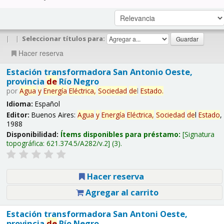
|
|
Seleccionar títulos para:
Hacer reserva
Estación transformadora San Antonio Oeste,
provincia
de
Río Negro
por
Agua
y
Energía
Eléctrica,
Sociedad
de
l
Estado
.
Idioma:
Español
Editor:
Buenos Aires:
Agua
y
Energía
Eléctrica,
Sociedad
de
l
Estado
,
1988
Disponibilidad:
Ítems disponibles para préstamo:
Signatura
topográfica:
621.374.5/A282/v.2
(3).
Hacer reserva
Agregar al carrito
Estación transformadora San Antoni Oeste,
provincia
de
Río Negro