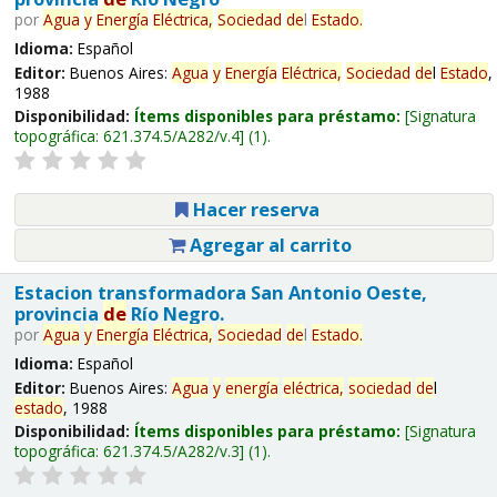
por
Agua
y
Energía
Eléctrica,
Sociedad
de
l
Estado
.
Idioma:
Español
Editor:
Buenos Aires:
Agua
y
Energía
Eléctrica,
Sociedad
de
l
Estado
,
1988
Disponibilidad:
Ítems disponibles para préstamo:
Signatura
topográfica:
621.374.5/A282/v.4
(1).
Hacer reserva
Agregar al carrito
Estacion transformadora San Antonio Oeste,
provincia
de
Río Negro.
por
Agua
y
Energía
Eléctrica,
Sociedad
de
l
Estado
.
Idioma:
Español
Editor:
Buenos Aires:
Agua
y
energía
eléctrica,
sociedad
de
l
estado
, 1988
Disponibilidad:
Ítems disponibles para préstamo:
Signatura
topográfica:
621.374.5/A282/v.3
(1).