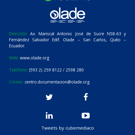
Dirección:
Av. Mariscal Antonio José de Sucre N58-63 y
Fernández Salvador Edif. Olade – San Carlos, Quito –
Ecuador.
Web:
www.olade.org
Teléfono:
(593 2) 259 8122 / 2598 280
Correo:
centro.documentacion@olade.org
Tweets by cubemediaco