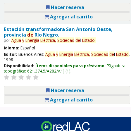
Hacer reserva
Agregar al carrito
Estación transformadora San Antonio Oeste,
provincia
de
Río Negro.
por
Agua
y
Energía
Eléctrica,
Sociedad
de
l
Estado
.
Idioma:
Español
Editor:
Buenos Aires:
Agua
y
Energía
Eléctrica,
Sociedad
de
l
Estado
,
1998
Disponibilidad:
Ítems disponibles para préstamo:
Signatura
topográfica:
621.374.5/A282/v.1
(1).
Hacer reserva
Agregar al carrito