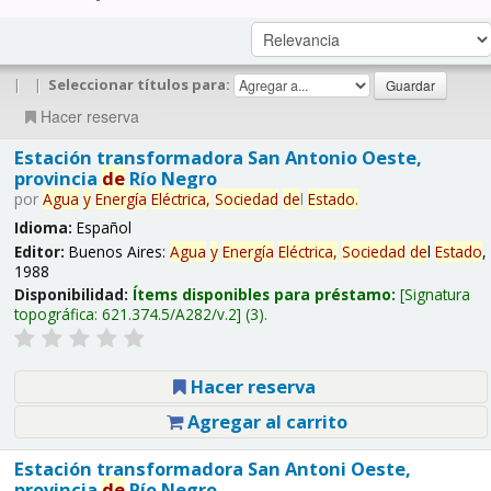
|
|
Seleccionar títulos para:
Hacer reserva
Estación transformadora San Antonio Oeste,
provincia
de
Río Negro
por
Agua
y
Energía
Eléctrica,
Sociedad
de
l
Estado
.
Idioma:
Español
Editor:
Buenos Aires:
Agua
y
Energía
Eléctrica,
Sociedad
de
l
Estado
,
1988
Disponibilidad:
Ítems disponibles para préstamo:
Signatura
topográfica:
621.374.5/A282/v.2
(3).
Hacer reserva
Agregar al carrito
Estación transformadora San Antoni Oeste,
provincia
de
Río Negro