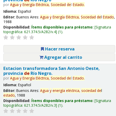
por
Agua
y
Energía
Eléctrica,
Sociedad
de
l
Estado
.
Idioma:
Español
Editor:
Buenos Aires:
Agua
y
Energía
Eléctrica,
Sociedad
de
l
Estado
,
1988
Disponibilidad:
Ítems disponibles para préstamo:
Signatura
topográfica:
621.374.5/A282/v.4
(1).
Hacer reserva
Agregar al carrito
Estacion transformadora San Antonio Oeste,
provincia
de
Río Negro.
por
Agua
y
Energía
Eléctrica,
Sociedad
de
l
Estado
.
Idioma:
Español
Editor:
Buenos Aires:
Agua
y
energía
eléctrica,
sociedad
de
l
estado
, 1988
Disponibilidad:
Ítems disponibles para préstamo:
Signatura
topográfica:
621.374.5/A282/v.3
(1).