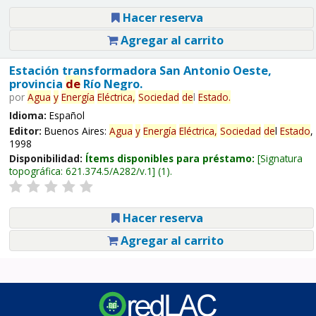
Hacer reserva
Agregar al carrito
Estación transformadora San Antonio Oeste,
provincia
de
Río Negro.
por
Agua
y
Energía
Eléctrica,
Sociedad
de
l
Estado
.
Idioma:
Español
Editor:
Buenos Aires:
Agua
y
Energía
Eléctrica,
Sociedad
de
l
Estado
,
1998
Disponibilidad:
Ítems disponibles para préstamo:
Signatura
topográfica:
621.374.5/A282/v.1
(1).
Hacer reserva
Agregar al carrito