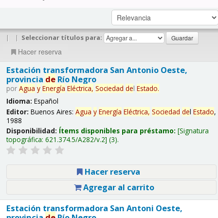
|
|
Seleccionar títulos para:
Hacer reserva
Estación transformadora San Antonio Oeste,
provincia
de
Río Negro
por
Agua
y
Energía
Eléctrica,
Sociedad
de
l
Estado
.
Idioma:
Español
Editor:
Buenos Aires:
Agua
y
Energía
Eléctrica,
Sociedad
de
l
Estado
,
1988
Disponibilidad:
Ítems disponibles para préstamo:
Signatura
topográfica:
621.374.5/A282/v.2
(3).
Hacer reserva
Agregar al carrito
Estación transformadora San Antoni Oeste,
provincia
de
Río Negro