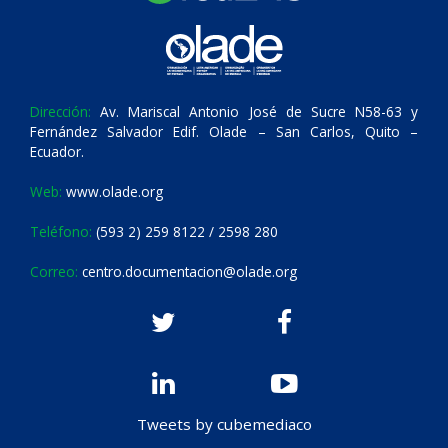
Dirección:
Av. Mariscal Antonio José de Sucre N58-63 y
Fernández Salvador Edif. Olade – San Carlos, Quito –
Ecuador.
Web:
www.olade.org
Teléfono:
(593 2) 259 8122 / 2598 280
Correo:
centro.documentacion@olade.org
Tweets by cubemediaco