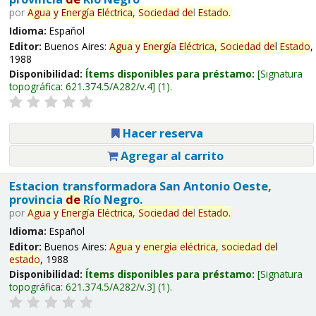
por
Agua
y
Energía
Eléctrica,
Sociedad
de
l
Estado
.
Idioma:
Español
Editor:
Buenos Aires:
Agua
y
Energía
Eléctrica,
Sociedad
de
l
Estado
,
1988
Disponibilidad:
Ítems disponibles para préstamo:
Signatura
topográfica:
621.374.5/A282/v.4
(1).
Hacer reserva
Agregar al carrito
Estacion transformadora San Antonio Oeste,
provincia
de
Río Negro.
por
Agua
y
Energía
Eléctrica,
Sociedad
de
l
Estado
.
Idioma:
Español
Editor:
Buenos Aires:
Agua
y
energía
eléctrica,
sociedad
de
l
estado
, 1988
Disponibilidad:
Ítems disponibles para préstamo:
Signatura
topográfica:
621.374.5/A282/v.3
(1).