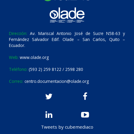
Dirección:
Av. Mariscal Antonio José de Sucre N58-63 y
Fernández Salvador Edif. Olade – San Carlos, Quito –
Ecuador.
Web:
www.olade.org
Teléfono:
(593 2) 259 8122 / 2598 280
Correo:
centro.documentacion@olade.org
Tweets by cubemediaco