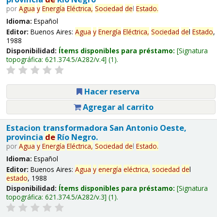
por
Agua
y
Energía
Eléctrica,
Sociedad
de
l
Estado
.
Idioma:
Español
Editor:
Buenos Aires:
Agua
y
Energía
Eléctrica,
Sociedad
de
l
Estado
,
1988
Disponibilidad:
Ítems disponibles para préstamo:
Signatura
topográfica:
621.374.5/A282/v.4
(1).
Hacer reserva
Agregar al carrito
Estacion transformadora San Antonio Oeste,
provincia
de
Río Negro.
por
Agua
y
Energía
Eléctrica,
Sociedad
de
l
Estado
.
Idioma:
Español
Editor:
Buenos Aires:
Agua
y
energía
eléctrica,
sociedad
de
l
estado
, 1988
Disponibilidad:
Ítems disponibles para préstamo:
Signatura
topográfica:
621.374.5/A282/v.3
(1).