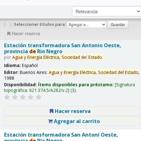
|
|
Seleccionar títulos para:
Hacer reserva
Estación transformadora San Antonio Oeste,
provincia
de
Río Negro
por
Agua
y
Energía
Eléctrica,
Sociedad
de
l
Estado
.
Idioma:
Español
Editor:
Buenos Aires:
Agua
y
Energía
Eléctrica,
Sociedad
de
l
Estado
,
1988
Disponibilidad:
Ítems disponibles para préstamo:
Signatura
topográfica:
621.374.5/A282/v.2
(3).
Hacer reserva
Agregar al carrito
Estación transformadora San Antoni Oeste,
provincia
de
Río Negro