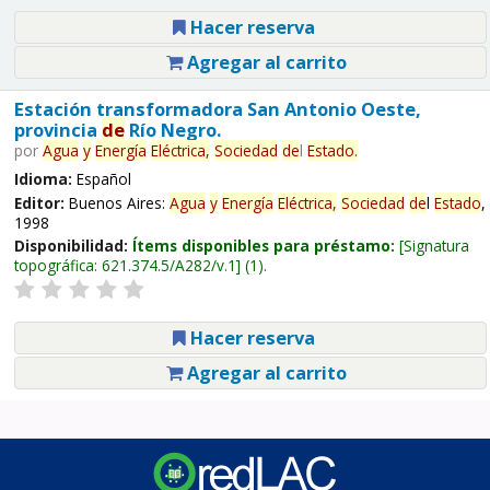
Hacer reserva
Agregar al carrito
Estación transformadora San Antonio Oeste,
provincia
de
Río Negro.
por
Agua
y
Energía
Eléctrica,
Sociedad
de
l
Estado
.
Idioma:
Español
Editor:
Buenos Aires:
Agua
y
Energía
Eléctrica,
Sociedad
de
l
Estado
,
1998
Disponibilidad:
Ítems disponibles para préstamo:
Signatura
topográfica:
621.374.5/A282/v.1
(1).
Hacer reserva
Agregar al carrito