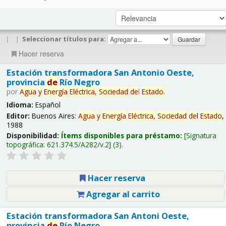
|
|
Seleccionar títulos para:
Hacer reserva
Estación transformadora San Antonio Oeste,
provincia
de
Río Negro
por
Agua
y
Energía
Eléctrica,
Sociedad
de
l
Estado
.
Idioma:
Español
Editor:
Buenos Aires:
Agua
y
Energía
Eléctrica,
Sociedad
de
l
Estado
,
1988
Disponibilidad:
Ítems disponibles para préstamo:
Signatura
topográfica:
621.374.5/A282/v.2
(3).
Hacer reserva
Agregar al carrito
Estación transformadora San Antoni Oeste,
provincia
de
Río Negro