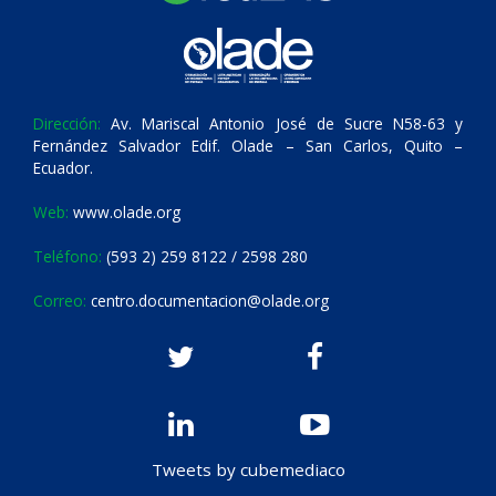
Dirección:
Av. Mariscal Antonio José de Sucre N58-63 y
Fernández Salvador Edif. Olade – San Carlos, Quito –
Ecuador.
Web:
www.olade.org
Teléfono:
(593 2) 259 8122 / 2598 280
Correo:
centro.documentacion@olade.org
Tweets by cubemediaco