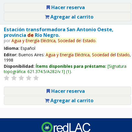
Hacer reserva
Agregar al carrito
Estación transformadora San Antonio Oeste,
provincia
de
Río Negro.
por
Agua
y
Energía
Eléctrica,
Sociedad
de
l
Estado
.
Idioma:
Español
Editor:
Buenos Aires:
Agua
y
Energía
Eléctrica,
Sociedad
de
l
Estado
,
1998
Disponibilidad:
Ítems disponibles para préstamo:
Signatura
topográfica:
621.374.5/A282/v.1
(1).
Hacer reserva
Agregar al carrito