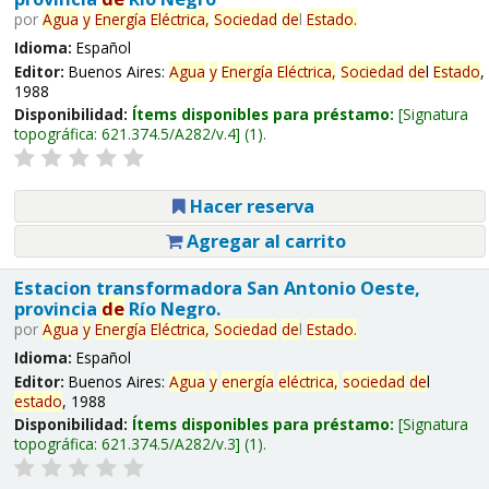
por
Agua
y
Energía
Eléctrica,
Sociedad
de
l
Estado
.
Idioma:
Español
Editor:
Buenos Aires:
Agua
y
Energía
Eléctrica,
Sociedad
de
l
Estado
,
1988
Disponibilidad:
Ítems disponibles para préstamo:
Signatura
topográfica:
621.374.5/A282/v.4
(1).
Hacer reserva
Agregar al carrito
Estacion transformadora San Antonio Oeste,
provincia
de
Río Negro.
por
Agua
y
Energía
Eléctrica,
Sociedad
de
l
Estado
.
Idioma:
Español
Editor:
Buenos Aires:
Agua
y
energía
eléctrica,
sociedad
de
l
estado
, 1988
Disponibilidad:
Ítems disponibles para préstamo:
Signatura
topográfica:
621.374.5/A282/v.3
(1).