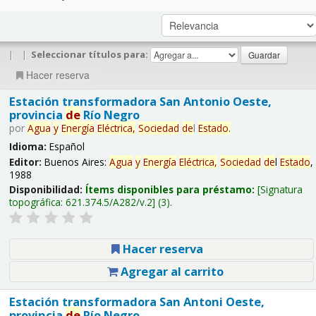
|
|
Seleccionar títulos para:
Hacer reserva
Estación transformadora San Antonio Oeste,
provincia
de
Río Negro
por
Agua
y
Energía
Eléctrica,
Sociedad
de
l
Estado
.
Idioma:
Español
Editor:
Buenos Aires:
Agua
y
Energía
Eléctrica,
Sociedad
de
l
Estado
,
1988
Disponibilidad:
Ítems disponibles para préstamo:
Signatura
topográfica:
621.374.5/A282/v.2
(3).
Hacer reserva
Agregar al carrito
Estación transformadora San Antoni Oeste,
provincia
de
Río Negro