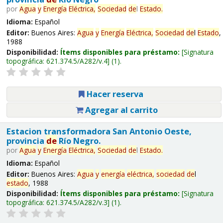
por
Agua
y
Energía
Eléctrica,
Sociedad
de
l
Estado
.
Idioma:
Español
Editor:
Buenos Aires:
Agua
y
Energía
Eléctrica,
Sociedad
de
l
Estado
,
1988
Disponibilidad:
Ítems disponibles para préstamo:
Signatura
topográfica:
621.374.5/A282/v.4
(1).
Hacer reserva
Agregar al carrito
Estacion transformadora San Antonio Oeste,
provincia
de
Río Negro.
por
Agua
y
Energía
Eléctrica,
Sociedad
de
l
Estado
.
Idioma:
Español
Editor:
Buenos Aires:
Agua
y
energía
eléctrica,
sociedad
de
l
estado
, 1988
Disponibilidad:
Ítems disponibles para préstamo:
Signatura
topográfica:
621.374.5/A282/v.3
(1).