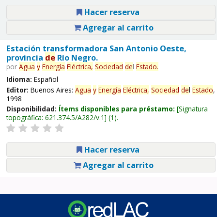
Hacer reserva
Agregar al carrito
Estación transformadora San Antonio Oeste,
provincia
de
Río Negro.
por
Agua
y
Energía
Eléctrica,
Sociedad
de
l
Estado
.
Idioma:
Español
Editor:
Buenos Aires:
Agua
y
Energía
Eléctrica,
Sociedad
de
l
Estado
,
1998
Disponibilidad:
Ítems disponibles para préstamo:
Signatura
topográfica:
621.374.5/A282/v.1
(1).
Hacer reserva
Agregar al carrito