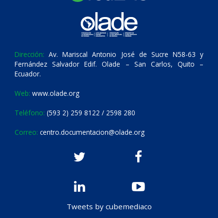
Dirección:
Av. Mariscal Antonio José de Sucre N58-63 y
Fernández Salvador Edif. Olade – San Carlos, Quito –
Ecuador.
Web:
www.olade.org
Teléfono:
(593 2) 259 8122 / 2598 280
Correo:
centro.documentacion@olade.org
Tweets by cubemediaco