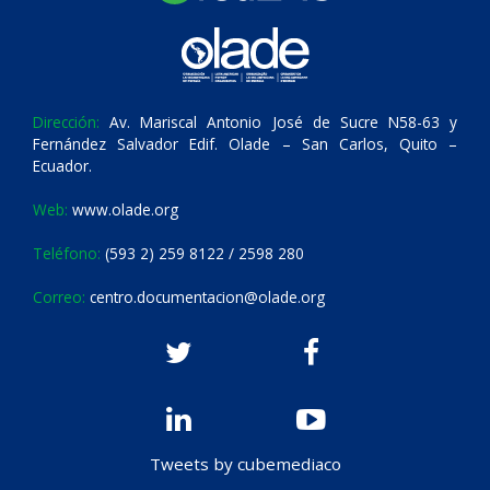
Dirección:
Av. Mariscal Antonio José de Sucre N58-63 y
Fernández Salvador Edif. Olade – San Carlos, Quito –
Ecuador.
Web:
www.olade.org
Teléfono:
(593 2) 259 8122 / 2598 280
Correo:
centro.documentacion@olade.org
Tweets by cubemediaco