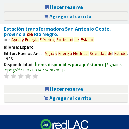
Hacer reserva
Agregar al carrito
Estación transformadora San Antonio Oeste,
provincia
de
Río Negro.
por
Agua
y
Energía
Eléctrica,
Sociedad
de
l
Estado
.
Idioma:
Español
Editor:
Buenos Aires:
Agua
y
Energía
Eléctrica,
Sociedad
de
l
Estado
,
1998
Disponibilidad:
Ítems disponibles para préstamo:
Signatura
topográfica:
621.374.5/A282/v.1
(1).
Hacer reserva
Agregar al carrito