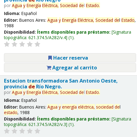
por
Agua
y
Energía
Eléctrica,
Sociedad
de
l
Estado
.
Idioma:
Español
Editor:
Buenos Aires:
Agua
y
Energía
Eléctrica,
Sociedad
de
l
Estado
,
1988
Disponibilidad:
Ítems disponibles para préstamo:
Signatura
topográfica:
621.374.5/A282/v.4
(1).
Hacer reserva
Agregar al carrito
Estacion transformadora San Antonio Oeste,
provincia
de
Río Negro.
por
Agua
y
Energía
Eléctrica,
Sociedad
de
l
Estado
.
Idioma:
Español
Editor:
Buenos Aires:
Agua
y
energía
eléctrica,
sociedad
de
l
estado
, 1988
Disponibilidad:
Ítems disponibles para préstamo:
Signatura
topográfica:
621.374.5/A282/v.3
(1).