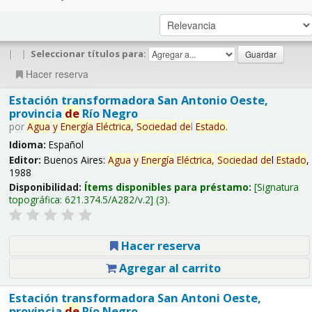
|
|
Seleccionar títulos para:
Hacer reserva
Estación transformadora San Antonio Oeste,
provincia
de
Río Negro
por
Agua
y
Energía
Eléctrica,
Sociedad
de
l
Estado
.
Idioma:
Español
Editor:
Buenos Aires:
Agua
y
Energía
Eléctrica,
Sociedad
de
l
Estado
,
1988
Disponibilidad:
Ítems disponibles para préstamo:
Signatura
topográfica:
621.374.5/A282/v.2
(3).
Hacer reserva
Agregar al carrito
Estación transformadora San Antoni Oeste,
provincia
de
Río Negro