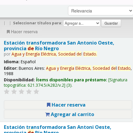
|
|
Seleccionar títulos para:
Hacer reserva
Estación transformadora San Antonio Oeste,
provincia
de
Río Negro
por
Agua
y
Energía
Eléctrica,
Sociedad
de
l
Estado
.
Idioma:
Español
Editor:
Buenos Aires:
Agua
y
Energía
Eléctrica,
Sociedad
de
l
Estado
,
1988
Disponibilidad:
Ítems disponibles para préstamo:
Signatura
topográfica:
621.374.5/A282/v.2
(3).
Hacer reserva
Agregar al carrito
Estación transformadora San Antoni Oeste,
provincia
de
Río Negro