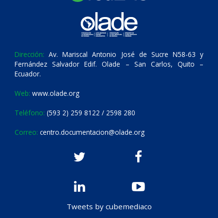
Dirección:
Av. Mariscal Antonio José de Sucre N58-63 y
Fernández Salvador Edif. Olade – San Carlos, Quito –
Ecuador.
Web:
www.olade.org
Teléfono:
(593 2) 259 8122 / 2598 280
Correo:
centro.documentacion@olade.org
Tweets by cubemediaco