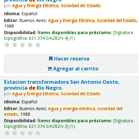
por
Agua
y
Energía
Eléctrica,
Sociedad
de
l
Estado
.
Idioma:
Español
Editor:
Buenos Aires:
Agua
y
Energía
Eléctrica,
Sociedad
de
l
Estado
,
1988
Disponibilidad:
Ítems disponibles para préstamo:
Signatura
topográfica:
621.374.5/A282/v.4
(1).
Hacer reserva
Agregar al carrito
Estacion transformadora San Antonio Oeste,
provincia
de
Río Negro.
por
Agua
y
Energía
Eléctrica,
Sociedad
de
l
Estado
.
Idioma:
Español
Editor:
Buenos Aires:
Agua
y
energía
eléctrica,
sociedad
de
l
estado
, 1988
Disponibilidad:
Ítems disponibles para préstamo:
Signatura
topográfica:
621.374.5/A282/v.3
(1).