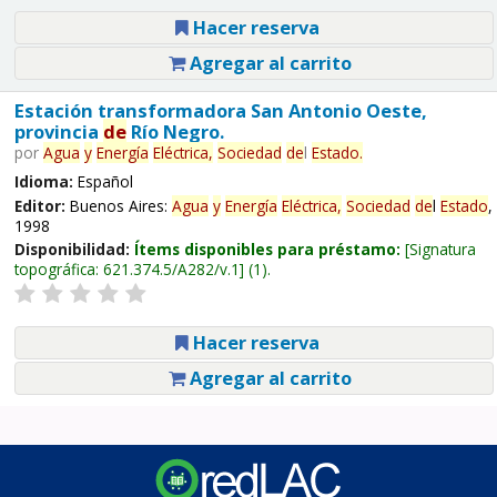
Hacer reserva
Agregar al carrito
Estación transformadora San Antonio Oeste,
provincia
de
Río Negro.
por
Agua
y
Energía
Eléctrica,
Sociedad
de
l
Estado
.
Idioma:
Español
Editor:
Buenos Aires:
Agua
y
Energía
Eléctrica,
Sociedad
de
l
Estado
,
1998
Disponibilidad:
Ítems disponibles para préstamo:
Signatura
topográfica:
621.374.5/A282/v.1
(1).
Hacer reserva
Agregar al carrito