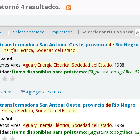
tornó 4 resultados.
|
Seleccionar todo
Limpiar todo
|
Seleccionar títulos para:
o
 transformadora San Antonio Oeste, provincia
de
Río Negro
y
Energía
Eléctrica,
Sociedad
de
l
Estado
.
spañol
enos Aires:
Agua
y
Energía
Eléctrica,
Sociedad
de
l
Estado
, 1988
lidad:
Ítems disponibles para préstamo:
Signatura topográfica:
62
eserva
Agregar al carrito
 transformadora San Antoni Oeste, provincia
de
Río Negro
y
Energía
Eléctrica,
Sociedad
de
l
Estado
.
spañol
enos Aires:
Agua
y
Energía
Eléctrica,
Sociedad
de
l
Estado
, 1988
lidad:
Ítems disponibles para préstamo:
Signatura topográfica:
62