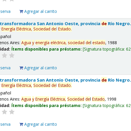
eserva
Agregar al carrito
 transformadora San Antonio Oeste, provincia
de
Río Negro
y
Energía
Eléctrica,
Sociedad
de
l
Estado
.
spañol
enos Aires:
Agua
y
energía
eléctrica,
sociedad
de
l
estado
, 1988
lidad:
Ítems disponibles para préstamo:
Signatura topográfica:
62
eserva
Agregar al carrito
 transformadora San Antonio Oeste, provincia
de
Río Negro
y
Energía
Eléctrica,
Sociedad
de
l
Estado
.
spañol
enos Aires:
Agua
y
Energía
Eléctrica,
Sociedad
de
l
Estado
, 1998
lidad:
Ítems disponibles para préstamo:
Signatura topográfica:
62
eserva
Agregar al carrito