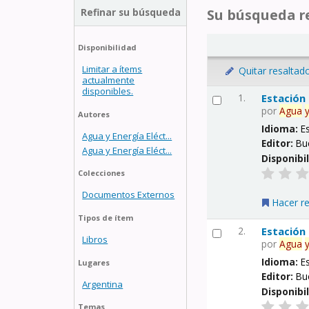
Refinar su búsqueda
Su búsqueda re
Disponibilidad
Limitar a ítems
Quitar resaltad
actualmente
disponibles.
1.
Estación
por
Agua
Autores
Idioma:
E
Agua y Energía Eléct...
Editor:
Bu
Agua y Energía Eléct...
Disponibi
Colecciones
Documentos Externos
Hacer r
Tipos de ítem
2.
Estación
Libros
por
Agua
Idioma:
E
Lugares
Editor:
Bu
Argentina
Disponibi
Temas