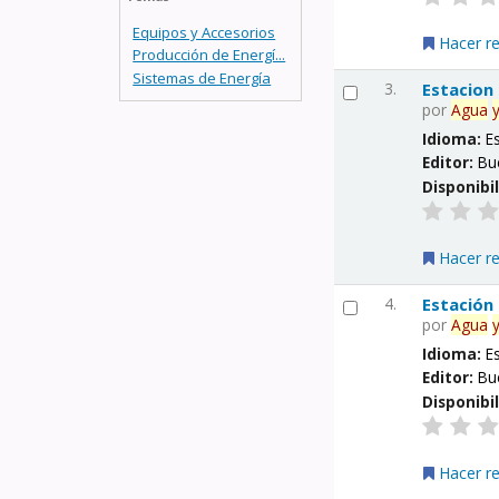
Equipos y Accesorios
Hacer r
Producción de Energí...
Sistemas de Energía
3.
Estacion
por
Agua
Idioma:
E
Editor:
Bu
Disponibi
Hacer r
4.
Estación
por
Agua
Idioma:
E
Editor:
Bu
Disponibi
Hacer r