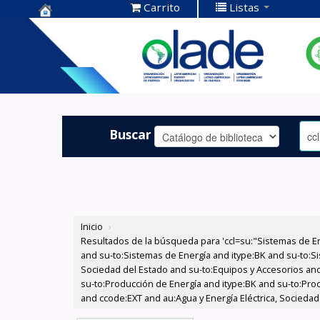
Carrito
Listas
Centro de
Documentación
OLADE -
Buscar
Inicio
›
Resultados de la búsqueda para 'ccl=su:"Sistemas de E
and su-to:Sistemas de Energía and itype:BK and su-to:Si
Sociedad del Estado and su-to:Equipos y Accesorios and 
su-to:Producción de Energía and itype:BK and su-to:Pro
and ccode:EXT and au:Agua y Energía Eléctrica, Sociedad