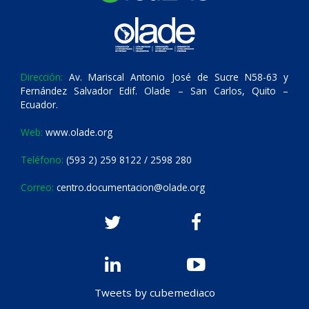
Dirección:
Av. Mariscal Antonio José de Sucre N58-63 y
Fernández Salvador Edif. Olade – San Carlos, Quito –
Ecuador.
Web:
www.olade.org
Teléfono:
(593 2) 259 8122 / 2598 280
Correo:
centro.documentacion@olade.org
Tweets by cubemediaco