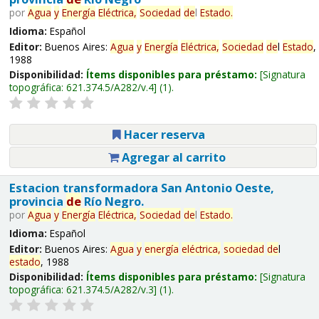
por
Agua
y
Energía
Eléctrica,
Sociedad
de
l
Estado
.
Idioma:
Español
Editor:
Buenos Aires:
Agua
y
Energía
Eléctrica,
Sociedad
de
l
Estado
,
1988
Disponibilidad:
Ítems disponibles para préstamo:
Signatura
topográfica:
621.374.5/A282/v.4
(1).
Hacer reserva
Agregar al carrito
Estacion transformadora San Antonio Oeste,
provincia
de
Río Negro.
por
Agua
y
Energía
Eléctrica,
Sociedad
de
l
Estado
.
Idioma:
Español
Editor:
Buenos Aires:
Agua
y
energía
eléctrica,
sociedad
de
l
estado
, 1988
Disponibilidad:
Ítems disponibles para préstamo:
Signatura
topográfica:
621.374.5/A282/v.3
(1).