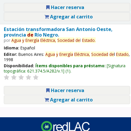
Hacer reserva
Agregar al carrito
Estación transformadora San Antonio Oeste,
provincia
de
Río Negro.
por
Agua
y
Energía
Eléctrica,
Sociedad
de
l
Estado
.
Idioma:
Español
Editor:
Buenos Aires:
Agua
y
Energía
Eléctrica,
Sociedad
de
l
Estado
,
1998
Disponibilidad:
Ítems disponibles para préstamo:
Signatura
topográfica:
621.374.5/A282/v.1
(1).
Hacer reserva
Agregar al carrito