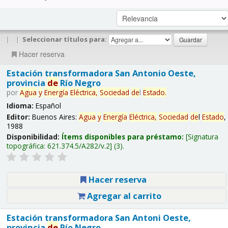
|
|
Seleccionar títulos para:
Hacer reserva
Estación transformadora San Antonio Oeste,
provincia
de
Río Negro
por
Agua
y
Energía
Eléctrica,
Sociedad
de
l
Estado
.
Idioma:
Español
Editor:
Buenos Aires:
Agua
y
Energía
Eléctrica,
Sociedad
de
l
Estado
,
1988
Disponibilidad:
Ítems disponibles para préstamo:
Signatura
topográfica:
621.374.5/A282/v.2
(3).
Hacer reserva
Agregar al carrito
Estación transformadora San Antoni Oeste,
provincia
de
Río Negro