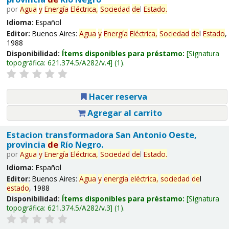
por
Agua
y
Energía
Eléctrica,
Sociedad
de
l
Estado
.
Idioma:
Español
Editor:
Buenos Aires:
Agua
y
Energía
Eléctrica,
Sociedad
de
l
Estado
,
1988
Disponibilidad:
Ítems disponibles para préstamo:
Signatura
topográfica:
621.374.5/A282/v.4
(1).
Hacer reserva
Agregar al carrito
Estacion transformadora San Antonio Oeste,
provincia
de
Río Negro.
por
Agua
y
Energía
Eléctrica,
Sociedad
de
l
Estado
.
Idioma:
Español
Editor:
Buenos Aires:
Agua
y
energía
eléctrica,
sociedad
de
l
estado
, 1988
Disponibilidad:
Ítems disponibles para préstamo:
Signatura
topográfica:
621.374.5/A282/v.3
(1).