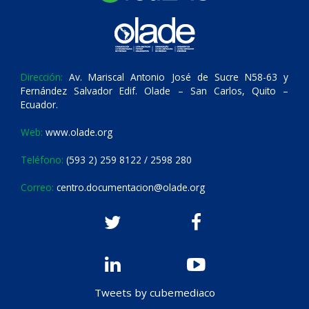
Dirección:
Av. Mariscal Antonio José de Sucre N58-63 y
Fernández Salvador Edif. Olade – San Carlos, Quito –
Ecuador.
Web:
www.olade.org
Teléfono:
(593 2) 259 8122 / 2598 280
Correo:
centro.documentacion@olade.org
Tweets by cubemediaco