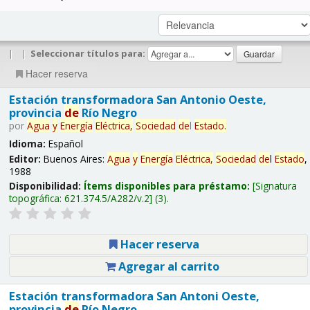
|
|
Seleccionar títulos para:
Hacer reserva
Estación transformadora San Antonio Oeste,
provincia
de
Río Negro
por
Agua
y
Energía
Eléctrica,
Sociedad
de
l
Estado
.
Idioma:
Español
Editor:
Buenos Aires:
Agua
y
Energía
Eléctrica,
Sociedad
de
l
Estado
,
1988
Disponibilidad:
Ítems disponibles para préstamo:
Signatura
topográfica:
621.374.5/A282/v.2
(3).
Hacer reserva
Agregar al carrito
Estación transformadora San Antoni Oeste,
provincia
de
Río Negro