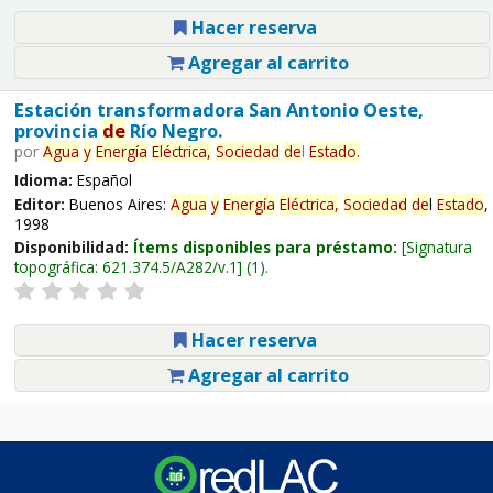
Hacer reserva
Agregar al carrito
Estación transformadora San Antonio Oeste,
provincia
de
Río Negro.
por
Agua
y
Energía
Eléctrica,
Sociedad
de
l
Estado
.
Idioma:
Español
Editor:
Buenos Aires:
Agua
y
Energía
Eléctrica,
Sociedad
de
l
Estado
,
1998
Disponibilidad:
Ítems disponibles para préstamo:
Signatura
topográfica:
621.374.5/A282/v.1
(1).
Hacer reserva
Agregar al carrito