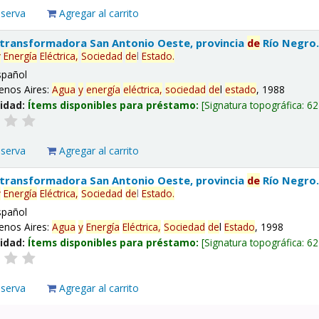
eserva
Agregar al carrito
 transformadora San Antonio Oeste, provincia
de
Río Negro
y
Energía
Eléctrica,
Sociedad
de
l
Estado
.
spañol
enos Aires:
Agua
y
energía
eléctrica,
sociedad
de
l
estado
, 1988
lidad:
Ítems disponibles para préstamo:
Signatura topográfica:
62
eserva
Agregar al carrito
 transformadora San Antonio Oeste, provincia
de
Río Negro
y
Energía
Eléctrica,
Sociedad
de
l
Estado
.
spañol
enos Aires:
Agua
y
Energía
Eléctrica,
Sociedad
de
l
Estado
, 1998
lidad:
Ítems disponibles para préstamo:
Signatura topográfica:
62
eserva
Agregar al carrito