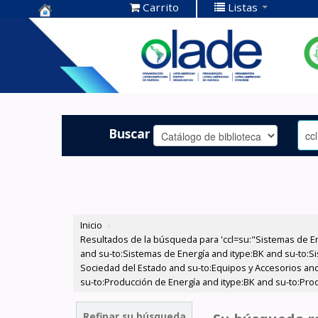
Carrito
Listas
Centro de
Documentación
OLADE -
Buscar
Inicio
›
Resultados de la búsqueda para 'ccl=su:"Sistemas de E
and su-to:Sistemas de Energía and itype:BK and su-to:Si
Sociedad del Estado and su-to:Equipos y Accesorios and 
su-to:Producción de Energía and itype:BK and su-to:Pro
Refinar su búsqueda