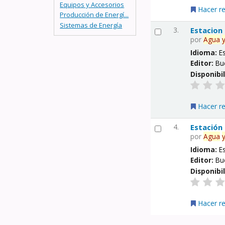
Equipos y Accesorios
Hacer r
Producción de Energí...
Sistemas de Energía
3.
Estacion
por
Agua
Idioma:
E
Editor:
Bu
Disponibi
Hacer r
4.
Estación
por
Agua
Idioma:
E
Editor:
Bu
Disponibi
Hacer r