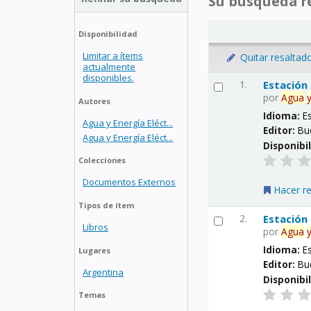
Su búsqueda re
Disponibilidad
Limitar a ítems
Quitar resaltad
actualmente
disponibles.
1.
Estación
por
Agua
Autores
Idioma:
E
Agua y Energía Eléct...
Editor:
Bu
Agua y Energía Eléct...
Disponibi
Colecciones
Documentos Externos
Hacer r
Tipos de ítem
2.
Estación
Libros
por
Agua
Idioma:
E
Lugares
Editor:
Bu
Argentina
Disponibi
Temas