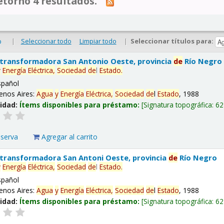
tornó 4 resultados.
|
Seleccionar todo
Limpiar todo
|
Seleccionar títulos para:
o
 transformadora San Antonio Oeste, provincia
de
Río Negro
y
Energía
Eléctrica,
Sociedad
de
l
Estado
.
spañol
enos Aires:
Agua
y
Energía
Eléctrica,
Sociedad
de
l
Estado
, 1988
lidad:
Ítems disponibles para préstamo:
Signatura topográfica:
62
eserva
Agregar al carrito
 transformadora San Antoni Oeste, provincia
de
Río Negro
y
Energía
Eléctrica,
Sociedad
de
l
Estado
.
spañol
enos Aires:
Agua
y
Energía
Eléctrica,
Sociedad
de
l
Estado
, 1988
lidad:
Ítems disponibles para préstamo:
Signatura topográfica:
62