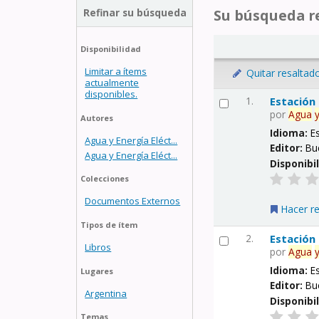
Refinar su búsqueda
Su búsqueda re
Disponibilidad
Limitar a ítems
Quitar resaltad
actualmente
disponibles.
1.
Estación
por
Agua
Autores
Idioma:
E
Agua y Energía Eléct...
Editor:
Bu
Agua y Energía Eléct...
Disponibi
Colecciones
Documentos Externos
Hacer r
Tipos de ítem
2.
Estación
Libros
por
Agua
Idioma:
E
Lugares
Editor:
Bu
Argentina
Disponibi
Temas