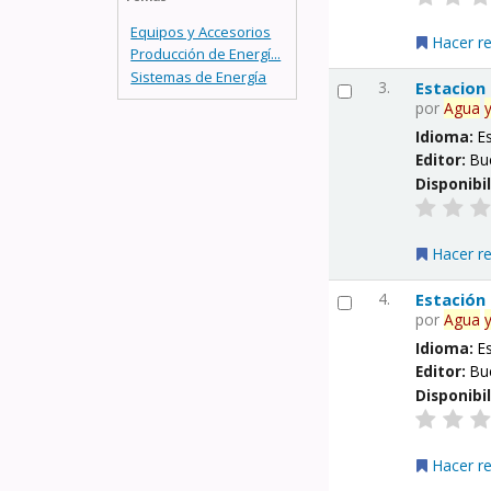
Equipos y Accesorios
Hacer r
Producción de Energí...
Sistemas de Energía
3.
Estacion
por
Agua
Idioma:
E
Editor:
Bu
Disponibi
Hacer r
4.
Estación
por
Agua
Idioma:
E
Editor:
Bu
Disponibi
Hacer r