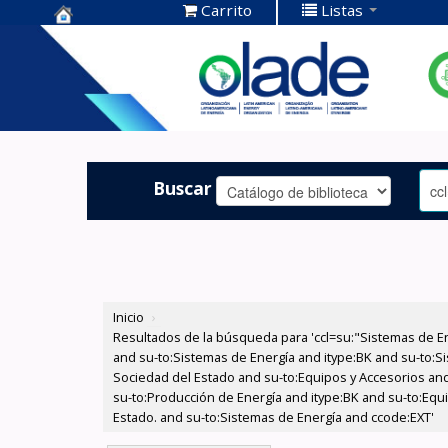
Carrito
Listas
Centro de
Documentación
OLADE -
Buscar
Inicio
›
Resultados de la búsqueda para 'ccl=su:"Sistemas de E
and su-to:Sistemas de Energía and itype:BK and su-to:Si
Sociedad del Estado and su-to:Equipos y Accesorios and 
su-to:Producción de Energía and itype:BK and su-to:Equ
Estado. and su-to:Sistemas de Energía and ccode:EXT'