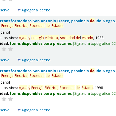
eserva
Agregar al carrito
 transformadora San Antonio Oeste, provincia
de
Río Negro
y
Energía
Eléctrica,
Sociedad
de
l
Estado
.
spañol
enos Aires:
Agua
y
energía
eléctrica,
sociedad
de
l
estado
, 1988
lidad:
Ítems disponibles para préstamo:
Signatura topográfica:
62
eserva
Agregar al carrito
 transformadora San Antonio Oeste, provincia
de
Río Negro
y
Energía
Eléctrica,
Sociedad
de
l
Estado
.
spañol
enos Aires:
Agua
y
Energía
Eléctrica,
Sociedad
de
l
Estado
, 1998
lidad:
Ítems disponibles para préstamo:
Signatura topográfica:
62
eserva
Agregar al carrito