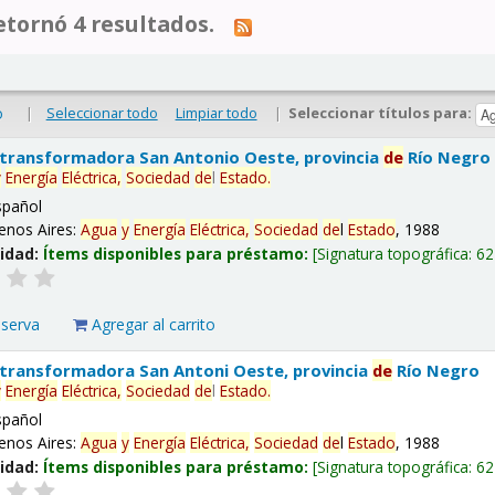
tornó 4 resultados.
|
Seleccionar todo
Limpiar todo
|
Seleccionar títulos para:
o
 transformadora San Antonio Oeste, provincia
de
Río Negro
y
Energía
Eléctrica,
Sociedad
de
l
Estado
.
spañol
enos Aires:
Agua
y
Energía
Eléctrica,
Sociedad
de
l
Estado
, 1988
lidad:
Ítems disponibles para préstamo:
Signatura topográfica:
62
eserva
Agregar al carrito
 transformadora San Antoni Oeste, provincia
de
Río Negro
y
Energía
Eléctrica,
Sociedad
de
l
Estado
.
spañol
enos Aires:
Agua
y
Energía
Eléctrica,
Sociedad
de
l
Estado
, 1988
lidad:
Ítems disponibles para préstamo:
Signatura topográfica:
62