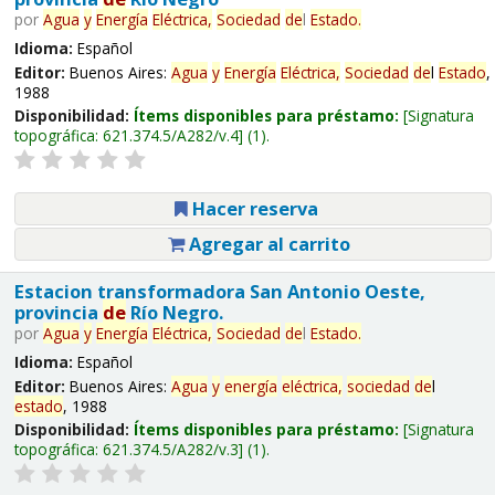
por
Agua
y
Energía
Eléctrica,
Sociedad
de
l
Estado
.
Idioma:
Español
Editor:
Buenos Aires:
Agua
y
Energía
Eléctrica,
Sociedad
de
l
Estado
,
1988
Disponibilidad:
Ítems disponibles para préstamo:
Signatura
topográfica:
621.374.5/A282/v.4
(1).
Hacer reserva
Agregar al carrito
Estacion transformadora San Antonio Oeste,
provincia
de
Río Negro.
por
Agua
y
Energía
Eléctrica,
Sociedad
de
l
Estado
.
Idioma:
Español
Editor:
Buenos Aires:
Agua
y
energía
eléctrica,
sociedad
de
l
estado
, 1988
Disponibilidad:
Ítems disponibles para préstamo:
Signatura
topográfica:
621.374.5/A282/v.3
(1).