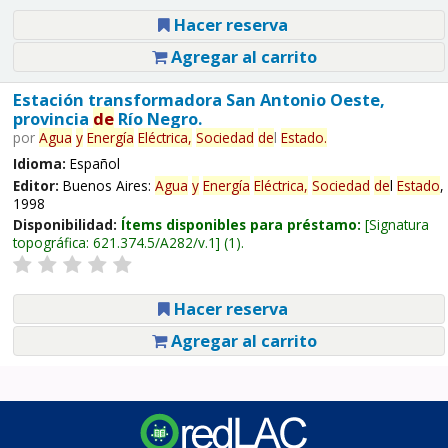
Hacer reserva
Agregar al carrito
Estación transformadora San Antonio Oeste,
provincia
de
Río Negro.
por
Agua
y
Energía
Eléctrica,
Sociedad
de
l
Estado
.
Idioma:
Español
Editor:
Buenos Aires:
Agua
y
Energía
Eléctrica,
Sociedad
de
l
Estado
,
1998
Disponibilidad:
Ítems disponibles para préstamo:
Signatura
topográfica:
621.374.5/A282/v.1
(1).
Hacer reserva
Agregar al carrito