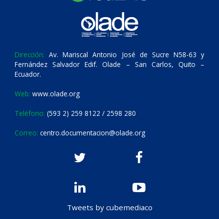
Dirección:
Av. Mariscal Antonio José de Sucre N58-63 y
Fernández Salvador Edif. Olade – San Carlos, Quito –
Ecuador.
Web:
www.olade.org
Teléfono:
(593 2) 259 8122 / 2598 280
Correo:
centro.documentacion@olade.org
Tweets by cubemediaco