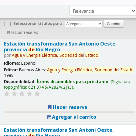
|
|
Seleccionar títulos para:
Hacer reserva
Estación transformadora San Antonio Oeste,
provincia
de
Río Negro
por
Agua
y
Energía
Eléctrica,
Sociedad
de
l
Estado
.
Idioma:
Español
Editor:
Buenos Aires:
Agua
y
Energía
Eléctrica,
Sociedad
de
l
Estado
,
1988
Disponibilidad:
Ítems disponibles para préstamo:
Signatura
topográfica:
621.374.5/A282/v.2
(3).
Hacer reserva
Agregar al carrito
Estación transformadora San Antoni Oeste,
provincia
de
Río Negro