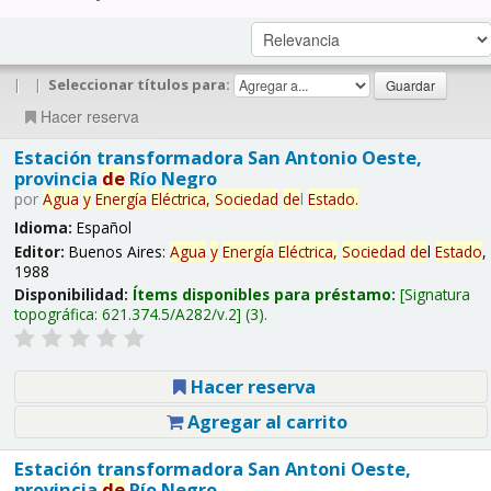
|
|
Seleccionar títulos para:
Hacer reserva
Estación transformadora San Antonio Oeste,
provincia
de
Río Negro
por
Agua
y
Energía
Eléctrica,
Sociedad
de
l
Estado
.
Idioma:
Español
Editor:
Buenos Aires:
Agua
y
Energía
Eléctrica,
Sociedad
de
l
Estado
,
1988
Disponibilidad:
Ítems disponibles para préstamo:
Signatura
topográfica:
621.374.5/A282/v.2
(3).
Hacer reserva
Agregar al carrito
Estación transformadora San Antoni Oeste,
provincia
de
Río Negro