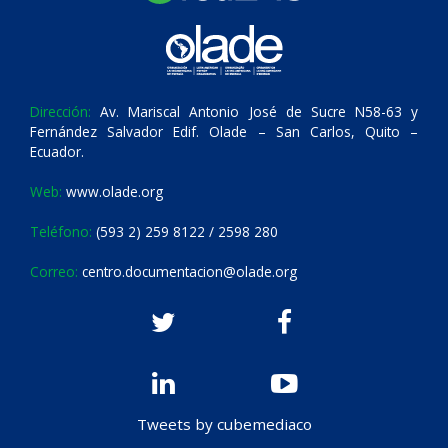
Dirección:
Av. Mariscal Antonio José de Sucre N58-63 y
Fernández Salvador Edif. Olade – San Carlos, Quito –
Ecuador.
Web:
www.olade.org
Teléfono:
(593 2) 259 8122 / 2598 280
Correo:
centro.documentacion@olade.org
Tweets by cubemediaco