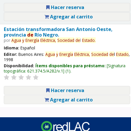
Hacer reserva
Agregar al carrito
Estación transformadora San Antonio Oeste,
provincia
de
Río Negro.
por
Agua
y
Energía
Eléctrica,
Sociedad
de
l
Estado
.
Idioma:
Español
Editor:
Buenos Aires:
Agua
y
Energía
Eléctrica,
Sociedad
de
l
Estado
,
1998
Disponibilidad:
Ítems disponibles para préstamo:
Signatura
topográfica:
621.374.5/A282/v.1
(1).
Hacer reserva
Agregar al carrito