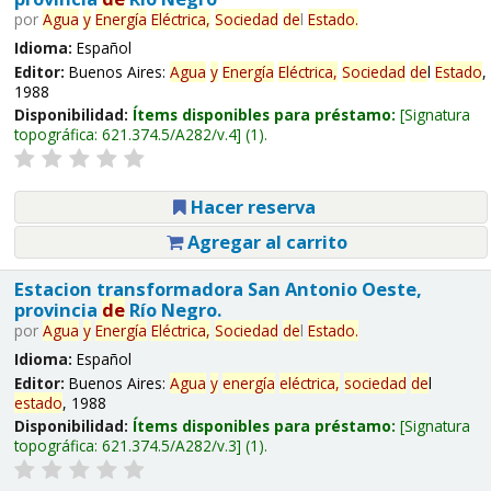
por
Agua
y
Energía
Eléctrica,
Sociedad
de
l
Estado
.
Idioma:
Español
Editor:
Buenos Aires:
Agua
y
Energía
Eléctrica,
Sociedad
de
l
Estado
,
1988
Disponibilidad:
Ítems disponibles para préstamo:
Signatura
topográfica:
621.374.5/A282/v.4
(1).
Hacer reserva
Agregar al carrito
Estacion transformadora San Antonio Oeste,
provincia
de
Río Negro.
por
Agua
y
Energía
Eléctrica,
Sociedad
de
l
Estado
.
Idioma:
Español
Editor:
Buenos Aires:
Agua
y
energía
eléctrica,
sociedad
de
l
estado
, 1988
Disponibilidad:
Ítems disponibles para préstamo:
Signatura
topográfica:
621.374.5/A282/v.3
(1).