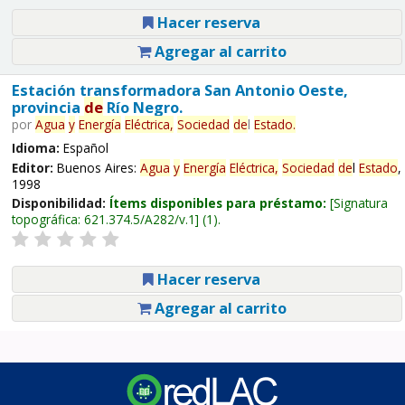
Hacer reserva
Agregar al carrito
Estación transformadora San Antonio Oeste,
provincia
de
Río Negro.
por
Agua
y
Energía
Eléctrica,
Sociedad
de
l
Estado
.
Idioma:
Español
Editor:
Buenos Aires:
Agua
y
Energía
Eléctrica,
Sociedad
de
l
Estado
,
1998
Disponibilidad:
Ítems disponibles para préstamo:
Signatura
topográfica:
621.374.5/A282/v.1
(1).
Hacer reserva
Agregar al carrito