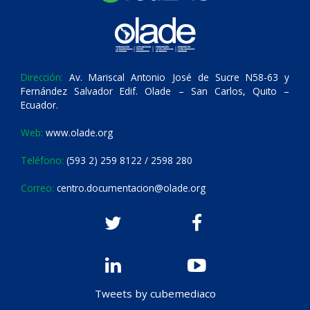
Dirección:
Av. Mariscal Antonio José de Sucre N58-63 y
Fernández Salvador Edif. Olade – San Carlos, Quito –
Ecuador.
Web:
www.olade.org
Teléfono:
(593 2) 259 8122 / 2598 280
Correo:
centro.documentacion@olade.org
Tweets by cubemediaco