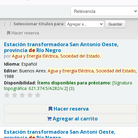
|
|
Seleccionar títulos para:
Hacer reserva
Estación transformadora San Antonio Oeste,
provincia
de
Río Negro
por
Agua
y
Energía
Eléctrica,
Sociedad
de
l
Estado
.
Idioma:
Español
Editor:
Buenos Aires:
Agua
y
Energía
Eléctrica,
Sociedad
de
l
Estado
,
1988
Disponibilidad:
Ítems disponibles para préstamo:
Signatura
topográfica:
621.374.5/A282/v.2
(3).
Hacer reserva
Agregar al carrito
Estación transformadora San Antoni Oeste,
provincia
de
Río Negro