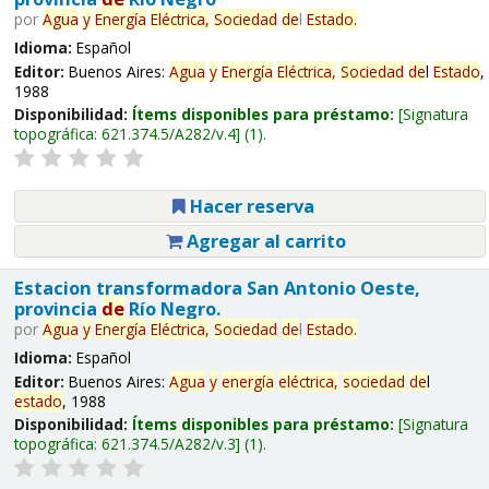
por
Agua
y
Energía
Eléctrica,
Sociedad
de
l
Estado
.
Idioma:
Español
Editor:
Buenos Aires:
Agua
y
Energía
Eléctrica,
Sociedad
de
l
Estado
,
1988
Disponibilidad:
Ítems disponibles para préstamo:
Signatura
topográfica:
621.374.5/A282/v.4
(1).
Hacer reserva
Agregar al carrito
Estacion transformadora San Antonio Oeste,
provincia
de
Río Negro.
por
Agua
y
Energía
Eléctrica,
Sociedad
de
l
Estado
.
Idioma:
Español
Editor:
Buenos Aires:
Agua
y
energía
eléctrica,
sociedad
de
l
estado
, 1988
Disponibilidad:
Ítems disponibles para préstamo:
Signatura
topográfica:
621.374.5/A282/v.3
(1).