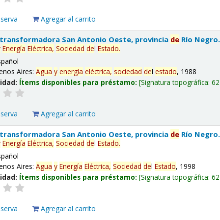
eserva
Agregar al carrito
 transformadora San Antonio Oeste, provincia
de
Río Negro
y
Energía
Eléctrica,
Sociedad
de
l
Estado
.
spañol
enos Aires:
Agua
y
energía
eléctrica,
sociedad
de
l
estado
, 1988
lidad:
Ítems disponibles para préstamo:
Signatura topográfica:
62
eserva
Agregar al carrito
 transformadora San Antonio Oeste, provincia
de
Río Negro
y
Energía
Eléctrica,
Sociedad
de
l
Estado
.
spañol
enos Aires:
Agua
y
Energía
Eléctrica,
Sociedad
de
l
Estado
, 1998
lidad:
Ítems disponibles para préstamo:
Signatura topográfica:
62
eserva
Agregar al carrito