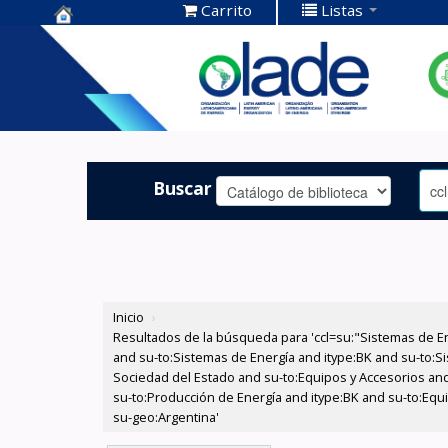
Carrito
Listas
Centro de
Documentación
OLADE -
Buscar
Inicio
›
Resultados de la búsqueda para 'ccl=su:"Sistemas de E
and su-to:Sistemas de Energía and itype:BK and su-to:Si
Sociedad del Estado and su-to:Equipos y Accesorios and 
su-to:Producción de Energía and itype:BK and su-to:Equ
su-geo:Argentina'