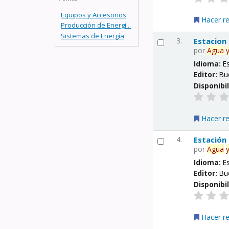
Equipos y Accesorios
Hacer r
Producción de Energí...
Sistemas de Energía
3.
Estacion
por
Agua
Idioma:
E
Editor:
Bu
Disponibi
Hacer r
4.
Estación
por
Agua
Idioma:
E
Editor:
Bu
Disponibi
Hacer r