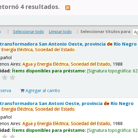
tornó 4 resultados.
|
Seleccionar todo
Limpiar todo
|
Seleccionar títulos para:
o
 transformadora San Antonio Oeste, provincia
de
Río Negro
y
Energía
Eléctrica,
Sociedad
de
l
Estado
.
spañol
enos Aires:
Agua
y
Energía
Eléctrica,
Sociedad
de
l
Estado
, 1988
lidad:
Ítems disponibles para préstamo:
Signatura topográfica:
62
eserva
Agregar al carrito
 transformadora San Antoni Oeste, provincia
de
Río Negro
y
Energía
Eléctrica,
Sociedad
de
l
Estado
.
spañol
enos Aires:
Agua
y
Energía
Eléctrica,
Sociedad
de
l
Estado
, 1988
lidad:
Ítems disponibles para préstamo:
Signatura topográfica:
62