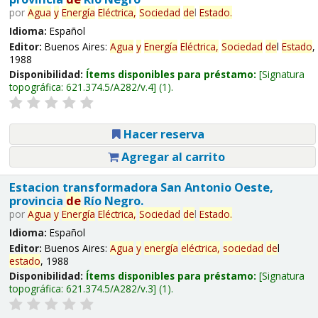
por
Agua
y
Energía
Eléctrica,
Sociedad
de
l
Estado
.
Idioma:
Español
Editor:
Buenos Aires:
Agua
y
Energía
Eléctrica,
Sociedad
de
l
Estado
,
1988
Disponibilidad:
Ítems disponibles para préstamo:
Signatura
topográfica:
621.374.5/A282/v.4
(1).
Hacer reserva
Agregar al carrito
Estacion transformadora San Antonio Oeste,
provincia
de
Río Negro.
por
Agua
y
Energía
Eléctrica,
Sociedad
de
l
Estado
.
Idioma:
Español
Editor:
Buenos Aires:
Agua
y
energía
eléctrica,
sociedad
de
l
estado
, 1988
Disponibilidad:
Ítems disponibles para préstamo:
Signatura
topográfica:
621.374.5/A282/v.3
(1).