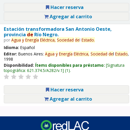
Hacer reserva
Agregar al carrito
Estación transformadora San Antonio Oeste,
provincia
de
Río Negro.
por
Agua
y
Energía
Eléctrica,
Sociedad
de
l
Estado
.
Idioma:
Español
Editor:
Buenos Aires:
Agua
y
Energía
Eléctrica,
Sociedad
de
l
Estado
,
1998
Disponibilidad:
Ítems disponibles para préstamo:
Signatura
topográfica:
621.374.5/A282/v.1
(1).
Hacer reserva
Agregar al carrito