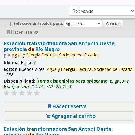
|
|
Seleccionar títulos para:
Hacer reserva
Estación transformadora San Antonio Oeste,
provincia
de
Río Negro
por
Agua
y
Energía
Eléctrica,
Sociedad
de
l
Estado
.
Idioma:
Español
Editor:
Buenos Aires:
Agua
y
Energía
Eléctrica,
Sociedad
de
l
Estado
,
1988
Disponibilidad:
Ítems disponibles para préstamo:
Signatura
topográfica:
621.374.5/A282/v.2
(3).
Hacer reserva
Agregar al carrito
Estación transformadora San Antoni Oeste,
provincia
de
Río Negro