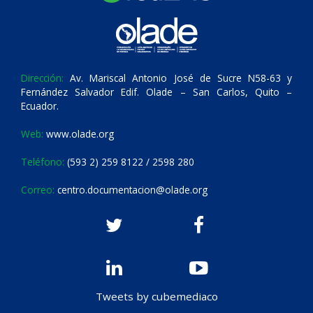
Dirección:
Av. Mariscal Antonio José de Sucre N58-63 y
Fernández Salvador Edif. Olade – San Carlos, Quito –
Ecuador.
Web:
www.olade.org
Teléfono:
(593 2) 259 8122 / 2598 280
Correo:
centro.documentacion@olade.org
Tweets by cubemediaco