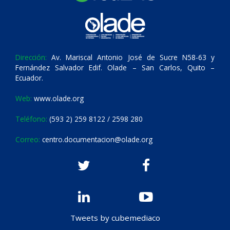
Dirección:
Av. Mariscal Antonio José de Sucre N58-63 y
Fernández Salvador Edif. Olade – San Carlos, Quito –
Ecuador.
Web:
www.olade.org
Teléfono:
(593 2) 259 8122 / 2598 280
Correo:
centro.documentacion@olade.org
Tweets by cubemediaco