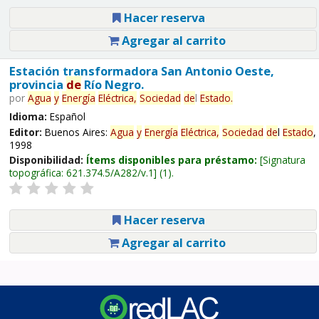
Hacer reserva
Agregar al carrito
Estación transformadora San Antonio Oeste,
provincia
de
Río Negro.
por
Agua
y
Energía
Eléctrica,
Sociedad
de
l
Estado
.
Idioma:
Español
Editor:
Buenos Aires:
Agua
y
Energía
Eléctrica,
Sociedad
de
l
Estado
,
1998
Disponibilidad:
Ítems disponibles para préstamo:
Signatura
topográfica:
621.374.5/A282/v.1
(1).
Hacer reserva
Agregar al carrito