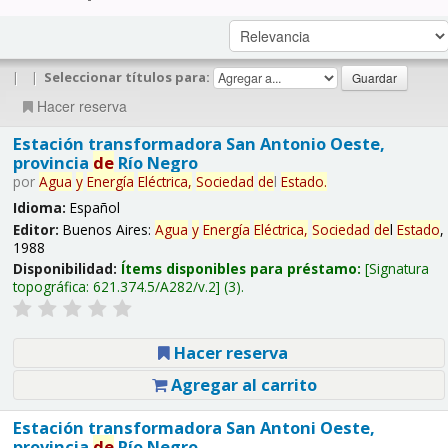
|
|
Seleccionar títulos para:
Hacer reserva
Estación transformadora San Antonio Oeste,
provincia
de
Río Negro
por
Agua
y
Energía
Eléctrica,
Sociedad
de
l
Estado
.
Idioma:
Español
Editor:
Buenos Aires:
Agua
y
Energía
Eléctrica,
Sociedad
de
l
Estado
,
1988
Disponibilidad:
Ítems disponibles para préstamo:
Signatura
topográfica:
621.374.5/A282/v.2
(3).
Hacer reserva
Agregar al carrito
Estación transformadora San Antoni Oeste,
provincia
de
Río Negro