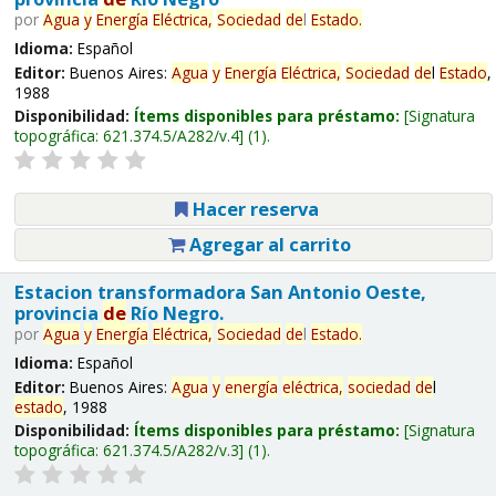
por
Agua
y
Energía
Eléctrica,
Sociedad
de
l
Estado
.
Idioma:
Español
Editor:
Buenos Aires:
Agua
y
Energía
Eléctrica,
Sociedad
de
l
Estado
,
1988
Disponibilidad:
Ítems disponibles para préstamo:
Signatura
topográfica:
621.374.5/A282/v.4
(1).
Hacer reserva
Agregar al carrito
Estacion transformadora San Antonio Oeste,
provincia
de
Río Negro.
por
Agua
y
Energía
Eléctrica,
Sociedad
de
l
Estado
.
Idioma:
Español
Editor:
Buenos Aires:
Agua
y
energía
eléctrica,
sociedad
de
l
estado
, 1988
Disponibilidad:
Ítems disponibles para préstamo:
Signatura
topográfica:
621.374.5/A282/v.3
(1).