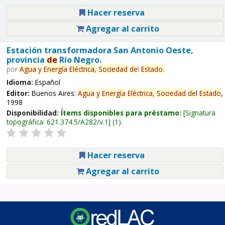
Hacer reserva
Agregar al carrito
Estación transformadora San Antonio Oeste,
provincia
de
Río Negro.
por
Agua
y
Energía
Eléctrica,
Sociedad
de
l
Estado
.
Idioma:
Español
Editor:
Buenos Aires:
Agua
y
Energía
Eléctrica,
Sociedad
de
l
Estado
,
1998
Disponibilidad:
Ítems disponibles para préstamo:
Signatura
topográfica:
621.374.5/A282/v.1
(1).
Hacer reserva
Agregar al carrito