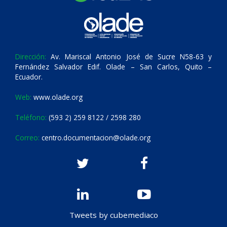
Dirección:
Av. Mariscal Antonio José de Sucre N58-63 y
Fernández Salvador Edif. Olade – San Carlos, Quito –
Ecuador.
Web:
www.olade.org
Teléfono:
(593 2) 259 8122 / 2598 280
Correo:
centro.documentacion@olade.org
Tweets by cubemediaco