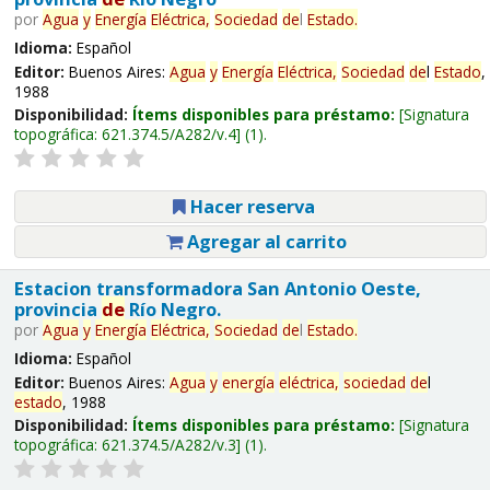
por
Agua
y
Energía
Eléctrica,
Sociedad
de
l
Estado
.
Idioma:
Español
Editor:
Buenos Aires:
Agua
y
Energía
Eléctrica,
Sociedad
de
l
Estado
,
1988
Disponibilidad:
Ítems disponibles para préstamo:
Signatura
topográfica:
621.374.5/A282/v.4
(1).
Hacer reserva
Agregar al carrito
Estacion transformadora San Antonio Oeste,
provincia
de
Río Negro.
por
Agua
y
Energía
Eléctrica,
Sociedad
de
l
Estado
.
Idioma:
Español
Editor:
Buenos Aires:
Agua
y
energía
eléctrica,
sociedad
de
l
estado
, 1988
Disponibilidad:
Ítems disponibles para préstamo:
Signatura
topográfica:
621.374.5/A282/v.3
(1).