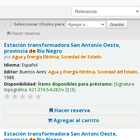
|
|
Seleccionar títulos para:
Hacer reserva
Estación transformadora San Antonio Oeste,
provincia
de
Río Negro
por
Agua
y
Energía
Eléctrica,
Sociedad
de
l
Estado
.
Idioma:
Español
Editor:
Buenos Aires:
Agua
y
Energía
Eléctrica,
Sociedad
de
l
Estado
,
1988
Disponibilidad:
Ítems disponibles para préstamo:
Signatura
topográfica:
621.374.5/A282/v.2
(3).
Hacer reserva
Agregar al carrito
Estación transformadora San Antoni Oeste,
provincia
de
Río Negro