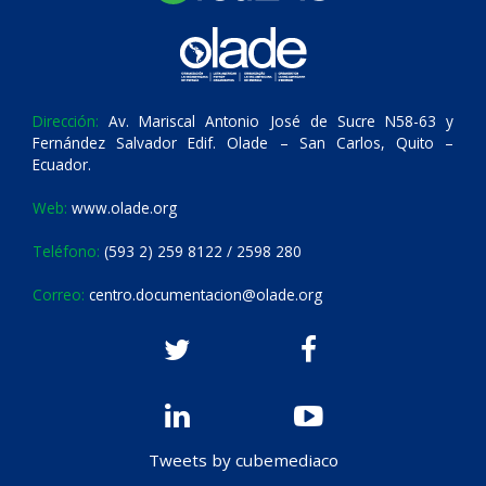
Dirección:
Av. Mariscal Antonio José de Sucre N58-63 y
Fernández Salvador Edif. Olade – San Carlos, Quito –
Ecuador.
Web:
www.olade.org
Teléfono:
(593 2) 259 8122 / 2598 280
Correo:
centro.documentacion@olade.org
Tweets by cubemediaco