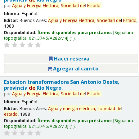
por
Agua
y
Energía
Eléctrica,
Sociedad
de
l
Estado
.
Idioma:
Español
Editor:
Buenos Aires:
Agua
y
Energía
Eléctrica,
Sociedad
de
l
Estado
,
1988
Disponibilidad:
Ítems disponibles para préstamo:
Signatura
topográfica:
621.374.5/A282/v.4
(1).
Hacer reserva
Agregar al carrito
Estacion transformadora San Antonio Oeste,
provincia
de
Río Negro.
por
Agua
y
Energía
Eléctrica,
Sociedad
de
l
Estado
.
Idioma:
Español
Editor:
Buenos Aires:
Agua
y
energía
eléctrica,
sociedad
de
l
estado
, 1988
Disponibilidad:
Ítems disponibles para préstamo:
Signatura
topográfica:
621.374.5/A282/v.3
(1).