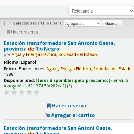
|
|
Seleccionar títulos para:
Hacer reserva
Estación transformadora San Antonio Oeste,
provincia
de
Río Negro
por
Agua
y
Energía
Eléctrica,
Sociedad
de
l
Estado
.
Idioma:
Español
Editor:
Buenos Aires:
Agua
y
Energía
Eléctrica,
Sociedad
de
l
Estado
,
1988
Disponibilidad:
Ítems disponibles para préstamo:
Signatura
topográfica:
621.374.5/A282/v.2
(3).
Hacer reserva
Agregar al carrito
Estación transformadora San Antoni Oeste,
provincia
de
Río Negro