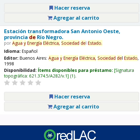
Hacer reserva
Agregar al carrito
Estación transformadora San Antonio Oeste,
provincia
de
Río Negro.
por
Agua
y
Energía
Eléctrica,
Sociedad
de
l
Estado
.
Idioma:
Español
Editor:
Buenos Aires:
Agua
y
Energía
Eléctrica,
Sociedad
de
l
Estado
,
1998
Disponibilidad:
Ítems disponibles para préstamo:
Signatura
topográfica:
621.374.5/A282/v.1
(1).
Hacer reserva
Agregar al carrito