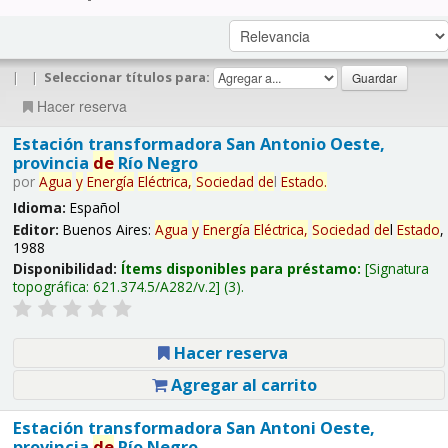
|
|
Seleccionar títulos para:
Hacer reserva
Estación transformadora San Antonio Oeste,
provincia
de
Río Negro
por
Agua
y
Energía
Eléctrica,
Sociedad
de
l
Estado
.
Idioma:
Español
Editor:
Buenos Aires:
Agua
y
Energía
Eléctrica,
Sociedad
de
l
Estado
,
1988
Disponibilidad:
Ítems disponibles para préstamo:
Signatura
topográfica:
621.374.5/A282/v.2
(3).
Hacer reserva
Agregar al carrito
Estación transformadora San Antoni Oeste,
provincia
de
Río Negro