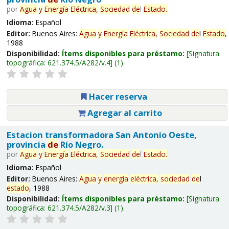
por
Agua
y
Energía
Eléctrica,
Sociedad
de
l
Estado
.
Idioma:
Español
Editor:
Buenos Aires:
Agua
y
Energía
Eléctrica,
Sociedad
de
l
Estado
,
1988
Disponibilidad:
Ítems disponibles para préstamo:
Signatura
topográfica:
621.374.5/A282/v.4
(1).
Hacer reserva
Agregar al carrito
Estacion transformadora San Antonio Oeste,
provincia
de
Río Negro.
por
Agua
y
Energía
Eléctrica,
Sociedad
de
l
Estado
.
Idioma:
Español
Editor:
Buenos Aires:
Agua
y
energía
eléctrica,
sociedad
de
l
estado
, 1988
Disponibilidad:
Ítems disponibles para préstamo:
Signatura
topográfica:
621.374.5/A282/v.3
(1).