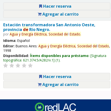
Hacer reserva
Agregar al carrito
Estación transformadora San Antonio Oeste,
provincia
de
Río Negro.
por
Agua
y
Energía
Eléctrica,
Sociedad
de
l
Estado
.
Idioma:
Español
Editor:
Buenos Aires:
Agua
y
Energía
Eléctrica,
Sociedad
de
l
Estado
,
1998
Disponibilidad:
Ítems disponibles para préstamo:
Signatura
topográfica:
621.374.5/A282/v.1
(1).
Hacer reserva
Agregar al carrito