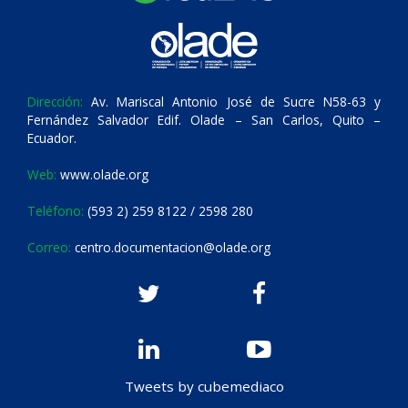
Dirección:
Av. Mariscal Antonio José de Sucre N58-63 y
Fernández Salvador Edif. Olade – San Carlos, Quito –
Ecuador.
Web:
www.olade.org
Teléfono:
(593 2) 259 8122 / 2598 280
Correo:
centro.documentacion@olade.org
Tweets by cubemediaco