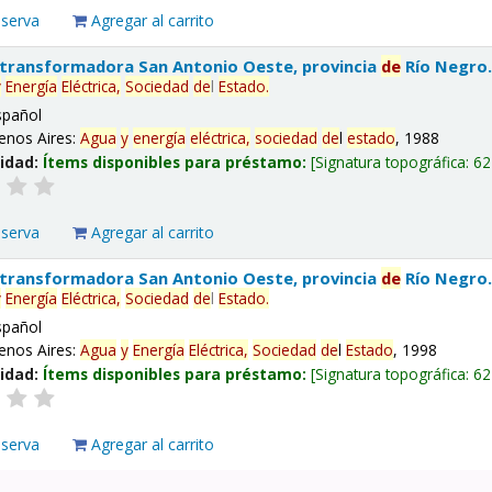
eserva
Agregar al carrito
 transformadora San Antonio Oeste, provincia
de
Río Negro
y
Energía
Eléctrica,
Sociedad
de
l
Estado
.
spañol
enos Aires:
Agua
y
energía
eléctrica,
sociedad
de
l
estado
, 1988
lidad:
Ítems disponibles para préstamo:
Signatura topográfica:
62
eserva
Agregar al carrito
 transformadora San Antonio Oeste, provincia
de
Río Negro
y
Energía
Eléctrica,
Sociedad
de
l
Estado
.
spañol
enos Aires:
Agua
y
Energía
Eléctrica,
Sociedad
de
l
Estado
, 1998
lidad:
Ítems disponibles para préstamo:
Signatura topográfica:
62
eserva
Agregar al carrito