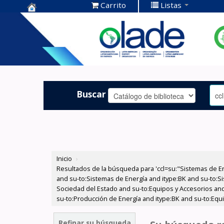
Carrito
Listas
Centro de
Documentación
OLADE -
Buscar
Inicio
›
Resultados de la búsqueda para 'ccl=su:"Sistemas de E
and su-to:Sistemas de Energía and itype:BK and su-to:Si
Sociedad del Estado and su-to:Equipos y Accesorios and 
su-to:Producción de Energía and itype:BK and su-to:Equ
Refinar su búsqueda