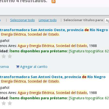
tornó 4 resultados.
|
Seleccionar todo
Limpiar todo
|
Seleccionar títulos para:
o
 transformadora San Antonio Oeste, provincia
de
Río Negro
y
Energía
Eléctrica,
Sociedad
de
l
Estado
.
spañol
enos Aires:
Agua
y
Energía
Eléctrica,
Sociedad
de
l
Estado
, 1988
lidad:
Ítems disponibles para préstamo:
Signatura topográfica:
62
eserva
Agregar al carrito
 transformadora San Antoni Oeste, provincia
de
Río Negro
y
Energía
Eléctrica,
Sociedad
de
l
Estado
.
spañol
enos Aires:
Agua
y
Energía
Eléctrica,
Sociedad
de
l
Estado
, 1988
lidad:
Ítems disponibles para préstamo:
Signatura topográfica:
62