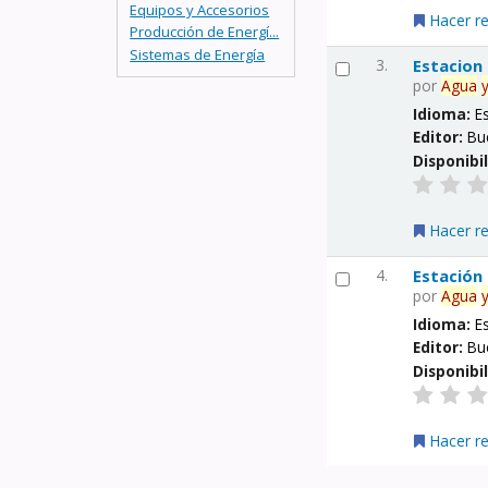
Equipos y Accesorios
Hacer r
Producción de Energí...
Sistemas de Energía
3.
Estacion
por
Agua
Idioma:
E
Editor:
Bu
Disponibi
Hacer r
4.
Estación
por
Agua
Idioma:
E
Editor:
Bu
Disponibi
Hacer r