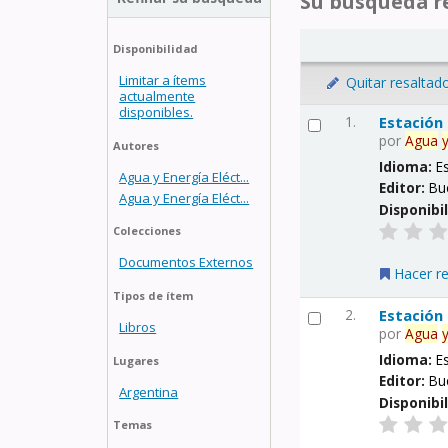
Su búsqueda re
Disponibilidad
Limitar a ítems
Quitar resaltad
actualmente
disponibles.
1.
Estación
por
Agua
Autores
Idioma:
E
Agua y Energía Eléct...
Editor:
Bu
Agua y Energía Eléct...
Disponibi
Colecciones
Documentos Externos
Hacer r
Tipos de ítem
2.
Estación
Libros
por
Agua
Idioma:
E
Lugares
Editor:
Bu
Argentina
Disponibi
Temas