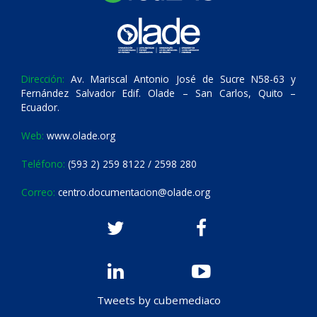
Dirección:
Av. Mariscal Antonio José de Sucre N58-63 y
Fernández Salvador Edif. Olade – San Carlos, Quito –
Ecuador.
Web:
www.olade.org
Teléfono:
(593 2) 259 8122 / 2598 280
Correo:
centro.documentacion@olade.org
Tweets by cubemediaco