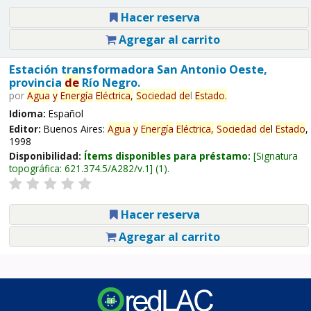
Hacer reserva
Agregar al carrito
Estación transformadora San Antonio Oeste,
provincia
de
Río Negro.
por
Agua
y
Energía
Eléctrica,
Sociedad
de
l
Estado
.
Idioma:
Español
Editor:
Buenos Aires:
Agua
y
Energía
Eléctrica,
Sociedad
de
l
Estado
,
1998
Disponibilidad:
Ítems disponibles para préstamo:
Signatura
topográfica:
621.374.5/A282/v.1
(1).
Hacer reserva
Agregar al carrito