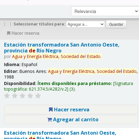
|
|
Seleccionar títulos para:
Hacer reserva
Estación transformadora San Antonio Oeste,
provincia
de
Río Negro
por
Agua
y
Energía
Eléctrica,
Sociedad
de
l
Estado
.
Idioma:
Español
Editor:
Buenos Aires:
Agua
y
Energía
Eléctrica,
Sociedad
de
l
Estado
,
1988
Disponibilidad:
Ítems disponibles para préstamo:
Signatura
topográfica:
621.374.5/A282/v.2
(3).
Hacer reserva
Agregar al carrito
Estación transformadora San Antoni Oeste,
provincia
de
Río Negro