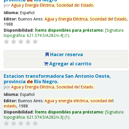
por
Agua
y
Energía
Eléctrica,
Sociedad
de
l
Estado
.
Idioma:
Español
Editor:
Buenos Aires:
Agua
y
Energía
Eléctrica,
Sociedad
de
l
Estado
,
1988
Disponibilidad:
Ítems disponibles para préstamo:
Signatura
topográfica:
621.374.5/A282/v.4
(1).
Hacer reserva
Agregar al carrito
Estacion transformadora San Antonio Oeste,
provincia
de
Río Negro.
por
Agua
y
Energía
Eléctrica,
Sociedad
de
l
Estado
.
Idioma:
Español
Editor:
Buenos Aires:
Agua
y
energía
eléctrica,
sociedad
de
l
estado
, 1988
Disponibilidad:
Ítems disponibles para préstamo:
Signatura
topográfica:
621.374.5/A282/v.3
(1).